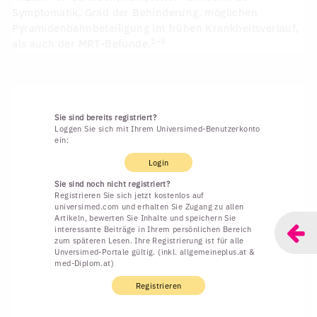
Symptomatik, Grad der Behinderung, möglichen
Pyramidenbahnbeteiligung im frühen Krankheitsverlauf,
1–3
als auch der MRT-Befunde.
Sie sind bereits registriert?
Loggen Sie sich mit Ihrem Universimed-Benutzerkonto
ein:
Login
Sie sind noch nicht registriert?
Registrieren Sie sich jetzt kostenlos auf
universimed.com und erhalten Sie Zugang zu allen
Artikeln, bewerten Sie Inhalte und speichern Sie
interessante Beiträge in Ihrem persönlichen Bereich
zum späteren Lesen. Ihre Registrierung ist für alle
Unversimed-Portale gültig. (inkl. allgemeineplus.at &
med-Diplom.at)
Registrieren