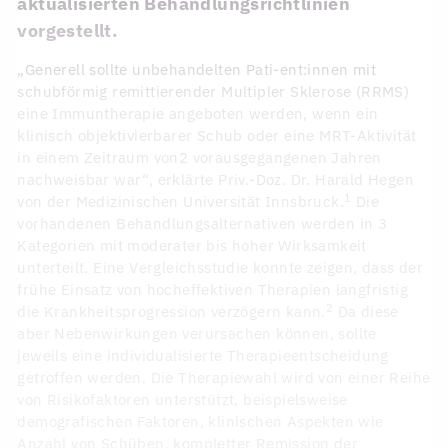
aktualisierten Behandlungsrichtlinien
vorgestellt.
„Generell sollte unbehandelten Pati-ent:innen mit
schubförmig remittierender Multipler Sklerose (RRMS)
eine Immuntherapie angeboten werden, wenn ein
klinisch objektivierbarer Schub oder eine MRT-Aktivität
in einem Zeitraum von2 vorausgegangenen Jahren
nachweisbar war“, erklärte Priv.-Doz. Dr. Harald Hegen
1
von der Medizinischen Universität Innsbruck.
Die
vorhandenen Behandlungsalternativen werden in 3
Kategorien mit moderater bis hoher Wirksamkeit
unterteilt. Eine Vergleichsstudie konnte zeigen, dass der
frühe Einsatz von hocheffektiven Therapien langfristig
2
die Krankheitsprogression verzögern kann.
Da diese
aber Nebenwirkungen verursachen können, sollte
jeweils eine individualisierte Therapieentscheidung
getroffen werden. Die Therapiewahl wird von einer Reihe
von Risikofaktoren unterstützt, beispielsweise
demografischen Faktoren, klinischen Aspekten wie
Anzahl von Schüben, kompletter Remission der