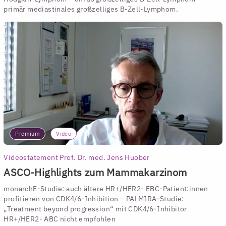
primär mediastinales großzelliges B-Zell-Lymphom.
Premium
Video
Videostatement Prof. Dr. med. Jens Huober
ASCO-Highlights zum Mammakarzinom
monarchE-Studie: auch ältere HR+/HER2- EBC-Patient:innen
profitieren von CDK4/6-Inhibition – PALMIRA-Studie:
„Treatment beyond progression“ mit CDK4/6-Inhibitor
HR+/HER2- ABC nicht empfohlen