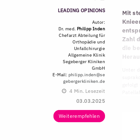
LEADING OPINIONS
Mit s
Kniee
Autor:
Dr. med.
Philipp Inden
entsp
Chefarzt Abteilung für
Zahl d
Orthopädie und
die b
Unfallchirurgie
Allgemeine Klinik
Herau
Segeberger Kliniken
GmbH
Unter d
E-Mail:
philipp.inden@se
suprako
gebergerkliniken.de
gefolgt
4
Min. Lesezeit
Patella
03.03.2025
Weiterempfehlen