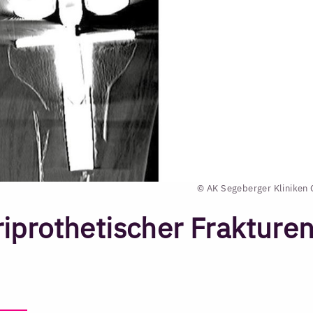
© AK Segeberger Klinike
prothetischer Frakture