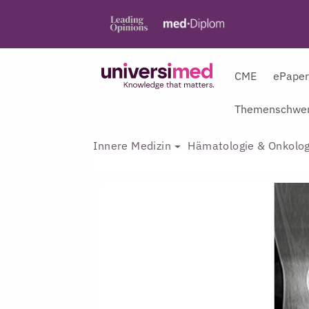
CME
ePape
Themenschwer
Innere Medizin
Hämatologie & Onkolog