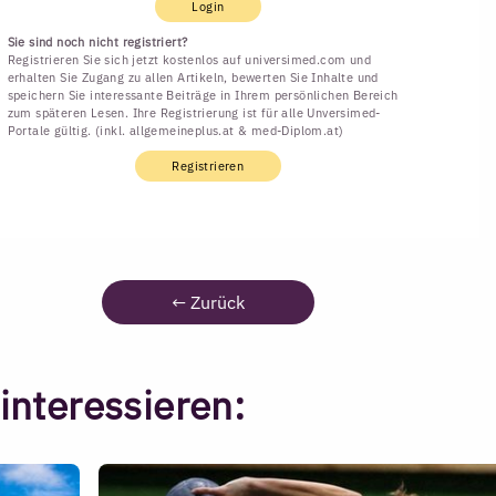
Login
Sie sind noch nicht registriert?
Registrieren Sie sich jetzt kostenlos auf universimed.com und
erhalten Sie Zugang zu allen Artikeln, bewerten Sie Inhalte und
speichern Sie interessante Beiträge in Ihrem persönlichen Bereich
zum späteren Lesen. Ihre Registrierung ist für alle Unversimed-
Portale gültig. (inkl. allgemeineplus.at & med-Diplom.at)
Registrieren
←
Zurück
interessieren: