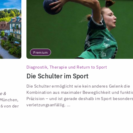
Premium
Diagnostik, Therapie und Return to Sport
Die Schulter im Sport
Die Schulter ermöglicht wie kein anderes Gelenk die
Kombination aus maximaler Beweglichkeit und funkti
e &
Präzision – und ist gerade deshalb im Sport besonder
, München,
verletzungsanfällig. ...
6 von der