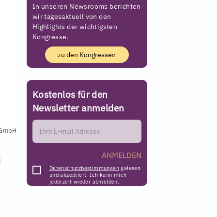
In unseren Newsrooms berichten
wir tagesaktuell von den
Highlights der wichtigsten
Kongresse.
zu den Kongressen
Kostenlos für den
Newsletter anmelden
n GmbH
n
ANMELDEN
Datenschutzbestimmungen
gelesen
und akzeptiert. Ich kann mich
jederzeit wieder abmelden.