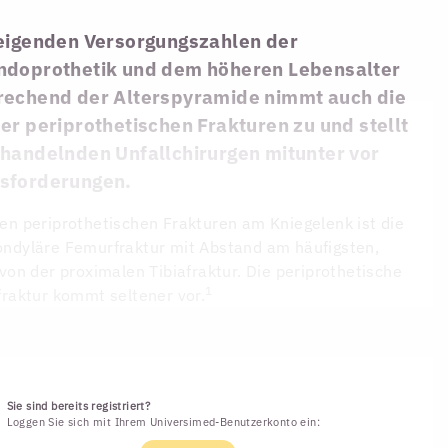
teigenden Versorgungszahlen der
ndoprothetik und dem höheren Lebensalter
rechend der Alterspyramide nimmt auch die
er periprothetischen Frakturen zu und stellt
ehandelnden Unfallchirurgen mitunter vor
sforderungen.
en periprothetischen Frakturen am Kniegelenk ist die
ndyläre Femurfraktur mit Abstand am häufigsten,
 von der proximalen Tibiafraktur. Die periprothetische
1
fraktur kommt seltener vor.
Sie sind bereits registriert?
Loggen Sie sich mit Ihrem Universimed-Benutzerkonto ein: