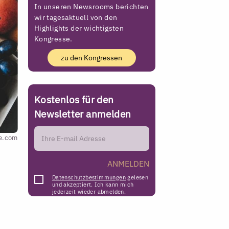
In unseren Newsrooms berichten
wir tagesaktuell von den
Highlights der wichtigsten
Kongresse.
zu den Kongressen
Kostenlos für den
Newsletter anmelden
e.com
ANMELDEN
Datenschutzbestimmungen
gelesen
und akzeptiert. Ich kann mich
jederzeit wieder abmelden.