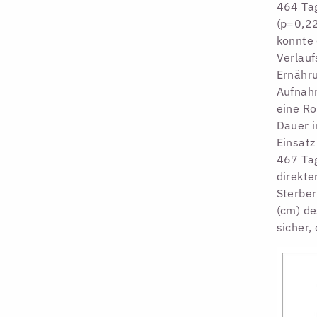
464 Tag
(p=0,22
konnte 
Verlauf
Ernähru
Aufnahm
eine Ro
Dauer i
Einsatz
467 Tag
direkte
Sterbe
(cm) d
sicher,