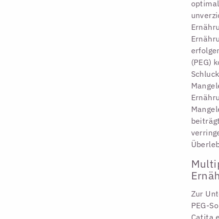
optimal
unverzi
Ernähru
Ernähru
erfolge
(PEG) k
Schluck
Mangele
Ernähru
Mangel
beiträg
verring
Überleb
Multi
Ernä
Zur Unt
PEG-So
Catita 