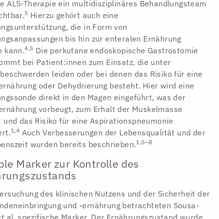
e ALS-Therapie ein multidisziplinäres Behandlungsteam
5
chtbar.
Hierzu gehört auch eine
ngsunterstützung, die in Form von
ngsanpassungen bis hin zur enteralen Ernährung
4,5
n kann.
Die perkutane endoskopische Gastrostomie
ommt bei Patient:innen zum Einsatz, die unter
beschwerden leiden oder bei denen das Risiko für eine
rnährung oder Dehydrierung besteht. Hier wird eine
ngssonde direkt in den Magen eingeführt, was der
ernährung vorbeugt, zum Erhalt der Muskelmasse
t und das Risiko für eine Aspirationspneumonie
1,4
ert.
Auch Verbesserungen der Lebensqualität und der
1,5–8
enszeit wurden bereits beschrieben.
ple Marker zur Kontrolle des
hrungszustands
ersuchung des klinischen Nutzens und der Sicherheit der
ndeneinbringung und -ernährung betrachteten Sousa-
et al. spezifische Marker. Der Ernährungszustand wurde