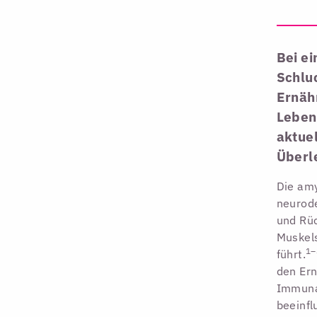
Bei ei
Schlu
Ernäh
Leben
aktuel
Überl
Die amy
neurode
und Rü
Muskel
1–
führt.
den Ern
Immunan
beeinfl