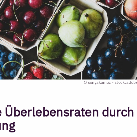
© sonyakamoz - stock.adob
e Überlebensraten durch
ung