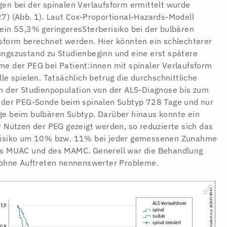
en bei der spinalen Verlaufsform ermittelt wurde
7) (Abb. 1). Laut Cox-Proportional-Hazards-Modell
ein 55,3% geringeresSterberisiko bei der bulbären
sform berechnet werden. Hier könnten ein schlechterer
ngszustand zu Studienbeginn und eine erst spätere
e der PEG bei Patient:innen mit spinaler Verlaufsform
lle spielen. Tatsächlich betrug die durchschnittliche
n der Studienpopulation von der ALS-Diagnose bis zum
 der PEG-Sonde beim spinalen Subtyp 728 Tage und nur
e beim bulbären Subtyp. Darüber hinaus konnte ein
r Nutzen der PEG gezeigt werden, so reduzierte sich das
risiko um 10% bzw. 11% bei jeder gemessenen Zunahme
es MUAC und des MAMC. Generell war die Behandlung
 ohne Auftreten nennenswerter Probleme.