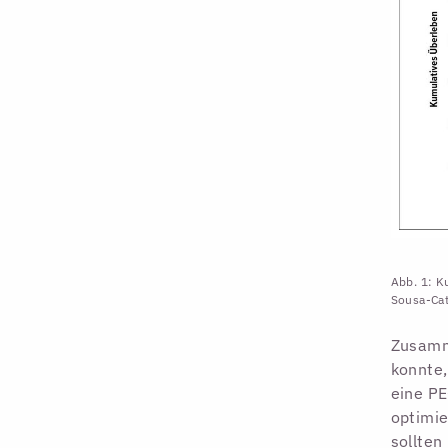
Abb. 1: K
Sousa-Cat
Zusamme
konnte,
eine PE
optimie
sollte