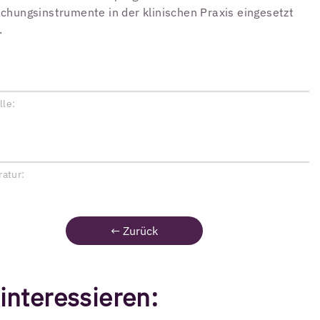
hungsinstrumente in der klinischen Praxis eingesetzt
.
lle:
ratur:
←
Zurück
interessieren: