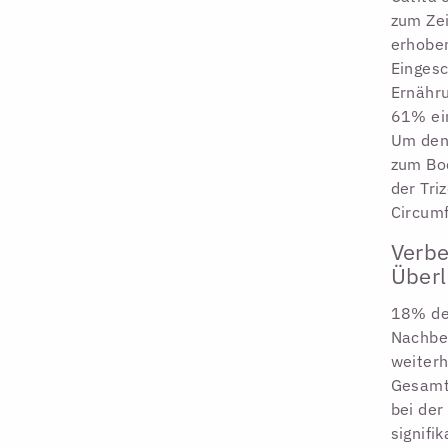
zum Zei
erhoben
Eingesc
Ernähru
61% ein
Um den
zum Bo
der Tri
Circum
Verbe
Überl
18% de
Nachbe
weiterh
Gesamt
bei der
signifi