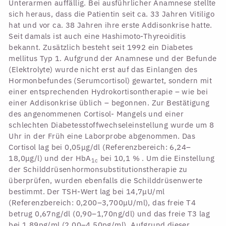
Unterarmen auffällig. Bei ausführlicher Anamnese stellte
sich heraus, dass die Patientin seit ca. 33 Jahren Vitiligo
hat und vor ca. 38 Jahren ihre erste Addisonkrise hatte.
Seit damals ist auch eine Hashimoto-Thyreoiditis
bekannt. Zusätzlich besteht seit 1992 ein Diabetes
mellitus Typ 1. Aufgrund der Anamnese und der Befunde
(Elektrolyte) wurde nicht erst auf das Einlangen des
Hormonbefundes (Serumcortisol) gewartet, sondern mit
einer entsprechenden Hydrokortisontherapie – wie bei
einer Addisonkrise üblich – begonnen. Zur Bestätigung
des angenommenen Cortisol- Mangels und einer
schlechten Diabetesstoffwechseleinstellung wurde um 8
Uhr in der Früh eine Laborprobe abgenommen. Das
Cortisol lag bei 0,05μg/dl (Referenzbereich: 6,24–
18,0μg/l) und der HbA
bei 10,1 % . Um die Einstellung
1c
der Schilddrüsenhormonsubstitutionstherapie zu
überprüfen, wurden ebenfalls die Schilddrüsenwerte
bestimmt. Der TSH-Wert lag bei 14,7μU/ml
(Referenzbereich: 0,200–3,700μU/ml), das freie T4
betrug 0,67ng/dl (0,90–1,70ng/dl) und das freie T3 lag
bei 1,89pg/ml (2,00–4,50pg/ml). Aufgrund dieser