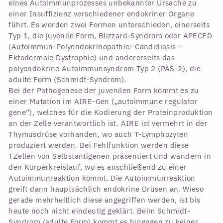
eines Autoimmunprozesses unbekannter Ursache zu
einer Insuffizienz verschiedener endokriner Organe
führt. Es werden zwei Formen unterschieden, einerseits
Typ 1, die juvenile Form, Blizzard-Syndrom oder APECED
(Autoimmun-Polyendokrinopathie- Candidiasis –
Ektodermale Dystrophie) und andererseits das
polyendokrine Autoimmunsyndrom Typ 2 (PAS-2), die
adulte Form (Schmidt-Syndrom).
Bei der Pathogenese der juvenilen Form kommt es zu
einer Mutation im AIRE-Gen („autoimmune regulator
gene“), welches für die Kodierung der Proteinproduktion
an der Zelle verantwortlich ist. AIRE ist vermehrt in der
Thymusdrüse vorhanden, wo auch T-Lymphozyten
produziert werden. Bei Fehlfunktion werden diese
TZellen von Selbstantigenen präsentiert und wandern in
den Körperkreislauf, wo es anschließend zu einer
Autoimmunreaktion kommt. Die Autoimmunreaktion
greift dann hauptsächlich endokrine Drüsen an. Wieso
gerade mehrheitlich diese angegriffen werden, ist bis
heute noch nicht eindeutig geklärt. Beim Schmidt-
Syndrom (adulte Form) kommt es hingegen zu keiner