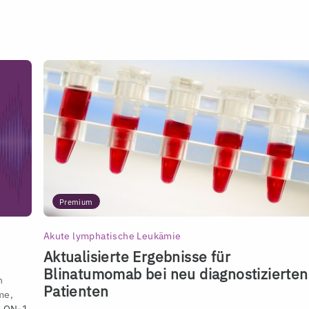
Premium
Akute lymphatische Leukämie
Aktualisierte Ergebnisse für
Blinatumomab bei neu diagnostizierten
n
Patienten
me,
LON-1