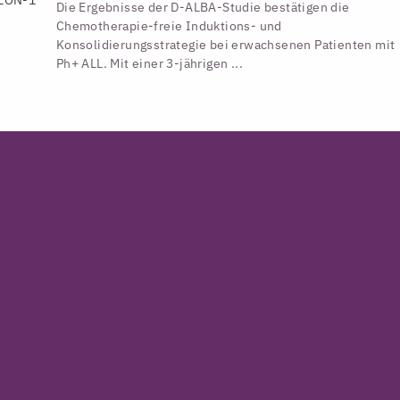
Die Ergebnisse der D-ALBA-Studie bestätigen die
Chemotherapie-freie Induktions- und
Konsolidierungsstrategie bei erwachsenen Patienten mit
Ph+ ALL. Mit einer 3-jährigen ...