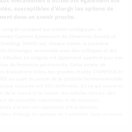
aux mécanismes d’action ont également été
tés, susceptibles d’élargir les options de
ment dans un avenir proche.
 congrès consacré aux entités urologiques, le
rinary Cancers Symposium de l’American Society of
l Oncology (ASCO) est, chaque année, la première
lité d’échanges renouvelés avec des collègues et des
 d’études. Le congrès est également apprécié pour ses
lités de formation permanente. Cette année, de
es évaluations tirées des grandes études STAMPEDE et
D au sujet du cancer de la prostate hormonosensible
ratique courante ont été confirmées. En ce qui concerne
er de la vessie et le cancer des cellules rénales, des
sur de nouvelles substances et de nouveaux
mes d’action ont également été présentés,
ibles d’élargir les options de traitement dans un avenir