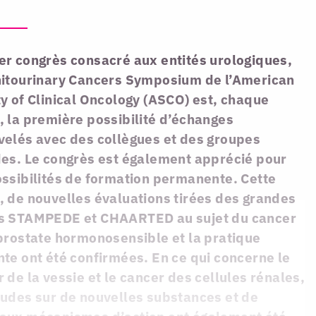
er congrès consacré aux entités urologiques,
nitourinary Cancers Symposium de l’American
y of Clinical Oncology (ASCO) est, chaque
 la première possibilité d’échanges
velés avec des collègues et des groupes
des. Le congrès est également apprécié pour
ssibilités de formation permanente. Cette
 de nouvelles évaluations tirées des grandes
s STAMPEDE et CHAARTED au sujet du cancer
prostate hormonosensible et la pratique
te ont été confirmées. En ce qui concerne le
 de la vessie et le cancer des cellules rénales,
tudes sur de nouvelles substances et de