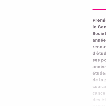
Premi
le Ge
Societ
année,
renou
d’étu
ses po
année,
étude
de la 
couran
cancer
des é