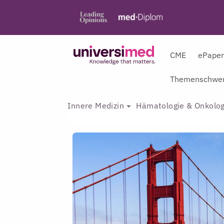
CME
ePape
Themenschwer
Innere Medizin
Hämatologie & Onkolog