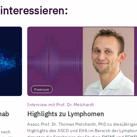
interessieren:
Premium
Interview mit Prof. Dr. Melchardt
mab
Highlights zu Lymphomen
Assoc.Prof. Dr. Thomas Melchardt, PhD zu diesjährige
Highlights des ASCO und EHA im Bereich der Lympho
 nach
darunter die Ergebnisse der Studien
SHINE
und
ECHE