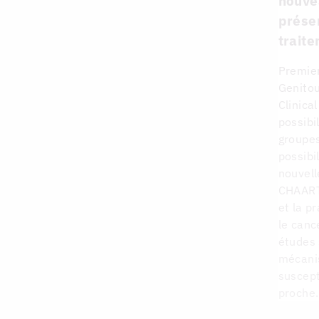
nouve
présen
traite
Premier
Genitou
Clinica
possibi
groupes
possibi
nouvell
CHAARTE
et la p
le canc
études 
mécanis
suscept
proche.