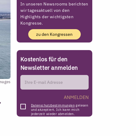
In unseren Newsrooms berichten
wir tagesaktuell von den
Highlights der wichtigsten
Kongresse.
zu den Kongressen
Kostenlos für den
Newsletter anmelden
Images
a
ANMELDEN
Datenschutzbestimmungen
gelesen
und akzeptiert. Ich kann mich
jederzeit wieder abmelden.