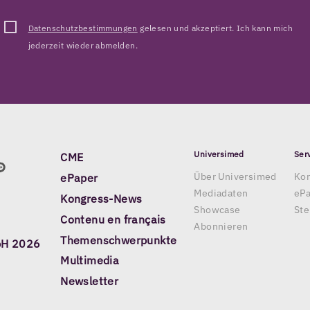
Datenschutzbestimmungen
gelesen und akzeptiert. Ich kann mich
jederzeit wieder abmelden.
Universimed
Ser
CME
Über Universimed
Kon
ePaper
Mediadaten
eP
Kongress-News
Showcase
Ste
Contenu en français
Abonnieren
Themenschwerpunkte
bH 2026
Multimedia
Newsletter