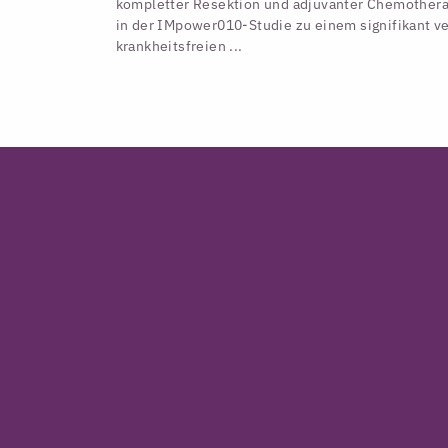
kompletter Resektion und adjuvanter Chemothera
in der IMpower010-Studie zu einem signifikant v
krankheitsfreien ...