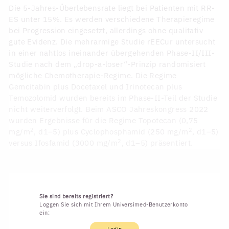
Die 5-Jahres-Überlebensrate liegt bei Patienten mit RR-
ES unter 15%. Es werden verschiedene Therapieregime
bei Progression eingesetzt, allerdings ohne qualitativ
gute Evidenz. Die mehrarmige Studie rEECur untersucht
in einer nahtlos ineinander übergehenden Phase-II/III-
Studie nach dem „drop-a-loser“-Prinzip randomisiert
mögliche Chemotherapie-Regime. Die Regime
Gemcitabin plus Docetaxel und Irinotecan plus
Temozolomid wurden bereits im Phase-II-Teil der Studie
nicht weiterverfolgt. Beim ASCO Jahreskongress 2022
wurden Ergebnisse für die Regime Topotecan (0,75
2
2
mg/m
, d1–5) plus Cyclophosphamid (250 mg/m
, d1–5)
2
versus Ifosfamid (3000 mg/m
, d1–5) präsentiert.
Sie sind bereits registriert?
Loggen Sie sich mit Ihrem Universimed-Benutzerkonto
ein:
Login