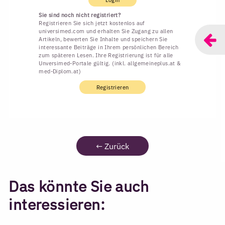
Sie sind noch nicht registriert?
Registrieren Sie sich jetzt kostenlos auf
universimed.com und erhalten Sie Zugang zu allen
Artikeln, bewerten Sie Inhalte und speichern Sie
interessante Beiträge in Ihrem persönlichen Bereich
zum späteren Lesen. Ihre Registrierung ist für alle
Unversimed-Portale gültig. (inkl. allgemeineplus.at &
med-Diplom.at)
Registrieren
←
Zurück
Das könnte Sie auch
interessieren: