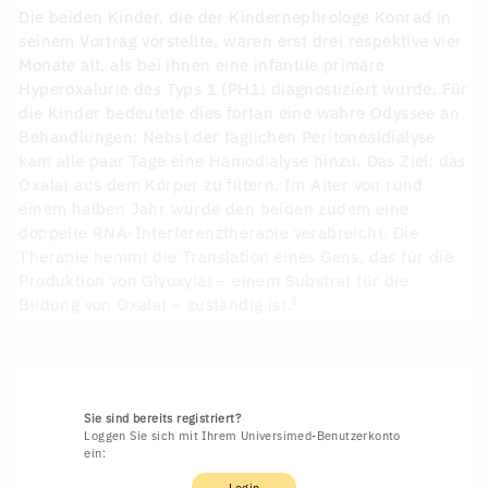
Die beiden Kinder, die der Kindernephrologe Konrad in
seinem Vortrag vorstellte, waren erst drei respektive vier
Monate alt, als bei ihnen eine infantile primäre
Hyperoxalurie des Typs 1 (PH1) diagnostiziert wurde. Für
die Kinder bedeutete dies fortan eine wahre Odyssee an
Behandlungen: Nebst der täglichen Peritonealdialyse
kam alle paar Tage eine Hämodialyse hinzu. Das Ziel: das
Oxalat aus dem Körper zu filtern. Im Alter von rund
einem halben Jahr wurde den beiden zudem eine
doppelte RNA-Interferenztherapie verabreicht. Die
Therapie hemmt die Translation eines Gens, das für die
Produktion von Glyoxylat – einem Substrat für die
1
Bildung von Oxalat – zuständig ist.
Sie sind bereits registriert?
Loggen Sie sich mit Ihrem Universimed-Benutzerkonto
ein:
Login