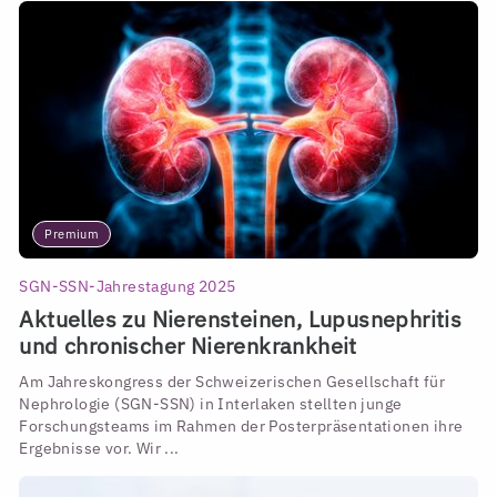
Premium
SGN-SSN-Jahrestagung 2025
Aktuelles zu Nierensteinen, Lupusnephritis
und chronischer Nierenkrankheit
Am Jahreskongress der Schweizerischen Gesellschaft für
Nephrologie (SGN-SSN) in Interlaken stellten junge
Forschungsteams im Rahmen der Posterpräsentationen ihre
Ergebnisse vor. Wir ...