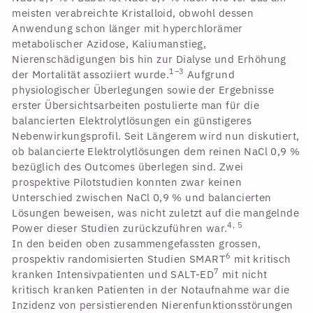
meisten verabreichte Kristalloid, obwohl dessen
Anwendung schon länger mit hyperchlorämer
metabolischer Azidose, Kaliumanstieg,
Nierenschädigungen bis hin zur Dialyse und Erhöhung
1–3
der Mortalität assoziiert wurde.
Aufgrund
physiologischer Überlegungen sowie der Ergebnisse
erster Übersichtsarbeiten postulierte man für die
balancierten Elektrolytlösungen ein günstigeres
Nebenwirkungsprofil. Seit Längerem wird nun diskutiert,
ob balancierte Elektrolytlösungen dem reinen NaCl 0,9 %
bezüglich des Outcomes überlegen sind. Zwei
prospektive Pilotstudien konnten zwar keinen
Unterschied zwischen NaCl 0,9 % und balancierten
Lösungen beweisen, was nicht zuletzt auf die mangelnde
4, 5
Power dieser Studien zurückzuführen war.
In den beiden oben zusammengefassten grossen,
6
prospektiv randomisierten Studien SMART
mit kritisch
7
kranken Intensivpatienten und SALT-ED
mit nicht
kritisch kranken Patienten in der Notaufnahme war die
Inzidenz von persistierenden Nierenfunktionsstörungen