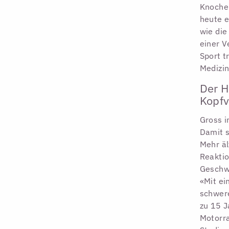
Knochen
heute e
wie die
einer V
Sport t
Medizin
Der H
Kopfv
Gross i
Damit s
Mehr äl
Reaktio
Geschwi
«Mit ei
schwere
zu 15 J
Motorra