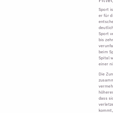
Sport i
er für 
entsche
deutlic
Sport v
bis zeh
verunfa
beim Sp
Spital 
einer n
Die Zun
zusamme
vermehr
höheres
dass si
verletz
kommt,