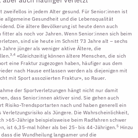
st zweifellos in jedem Alter gesund. Für Senior:innen ist
die allgemeine Gesundheit und die Lebensqualität
idend. Die ältere Bevölkerung ist heute denn auch
h fitter als noch vor Jahren. Wenn Senior:innen sich beim
erletzen, sind sie heute im Schnitt 73 Jahre alt – sechs
n Jahre jünger als weniger aktive Ältere, die
3,4
llen.
«Gleichzeitig können ältere Menschen, die sich
ort eine Fraktur zugezogen haben, häufiger aus dem
wieder nach Hause entlassen werden als diejenigen mit
icht mit Sport assoziierten Fraktur», so Rauer.
ahme der Sportverletzungen hängt nicht nur damit
n, dass Senior:innen aktiver sind. Sie gehen auch
t Risiko-Trendsportarten nach und haben generell ein
 Verletzungsrisiko als Jüngere. Die Wahrscheinlichkeit,
ch >65-Jährige beispielsweise beim Radfahren schwer
5
en, ist 6,35-mal höher als bei 25- bis 44-Jährigen.
Hinzu
 dass die Wundheilung langsamer und die