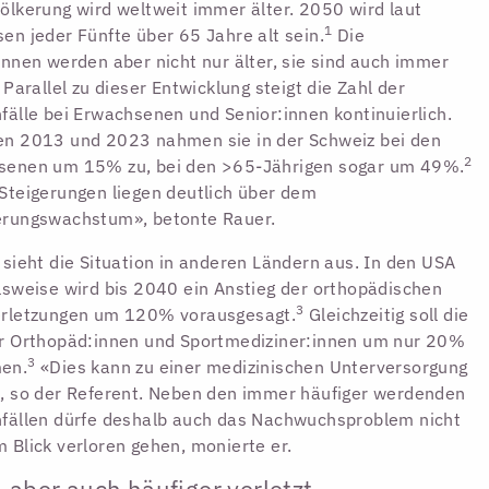
ölkerung wird weltweit immer älter. 2050 wird laut
1
en jeder Fünfte über 65 Jahre alt sein.
Die
innen werden aber nicht nur älter, sie sind auch immer
. Parallel zu dieser Entwicklung steigt die Zahl der
fälle bei Erwachsenen und Senior:innen kontinuierlich.
en 2013 und 2023 nahmen sie in der Schweiz bei den
2
senen um 15% zu, bei den >65-Jährigen sogar um 49%.
Steigerungen liegen deutlich über dem
erungswachstum», betonte Rauer.
 sieht die Situation in anderen Ländern aus. In den USA
lsweise wird bis 2040 ein Anstieg der orthopädischen
3
erletzungen um 120% vorausgesagt.
Gleichzeitig soll die
r Orthopäd:innen und Sportmediziner:innen um nur 20%
3
en.
«Dies kann zu einer medizinischen Unterversorgung
, so der Referent. Neben den immer häufiger werdenden
fällen dürfe deshalb auch das Nachwuchsproblem nicht
 Blick verloren gehen, monierte er.
r, aber auch häufiger verletzt