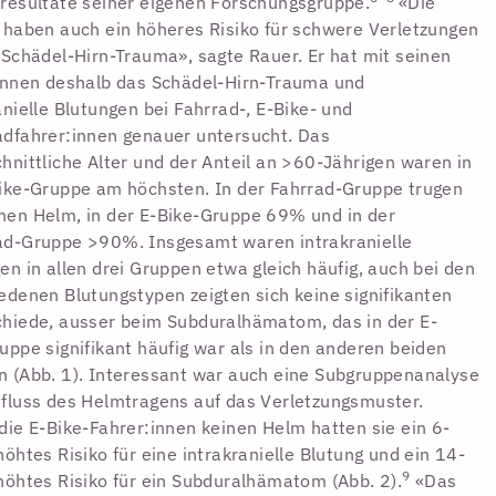
resultate seiner eigenen Forschungsgruppe.
«Die
 haben auch ein höheres Risiko für schwere Verletzungen
 Schädel-Hirn-Trauma», sagte Rauer. Er hat mit seinen
innen deshalb das Schädel-Hirn-Trauma und
anielle Blutungen bei Fahrrad-, E-Bike- und
dfahrer:innen genauer untersucht. Das
hnittliche Alter und der Anteil an >60-Jährigen waren in
ike-Gruppe am höchsten. In der Fahrrad-Gruppe trugen
en Helm, in der E-Bike-Gruppe 69% und in der
ad-Gruppe >90%. Insgesamt waren intrakranielle
en in allen drei Gruppen etwa gleich häufig, auch bei den
edenen Blutungstypen zeigten sich keine signifikanten
hiede, ausser beim Subduralhämatom, das in der E-
uppe signifikant häufig war als in den anderen beiden
 (Abb. 1). Interessant war auch eine Subgruppenanalyse
fluss des Helmtragens auf das Verletzungsmuster.
die E-Bike-Fahrer:innen keinen Helm hatten sie ein 6-
höhtes Risiko für eine intrakranielle Blutung und ein 14-
9
höhtes Risiko für ein Subduralhämatom (Abb. 2).
«Das