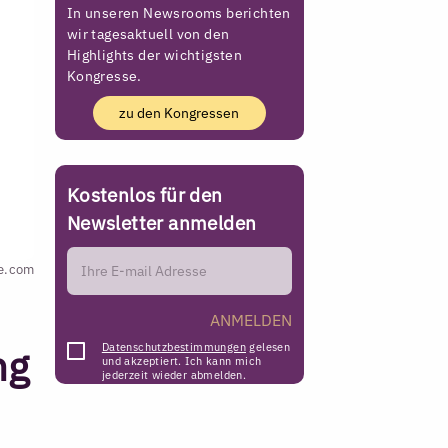
In unseren Newsrooms berichten
wir tagesaktuell von den
Highlights der wichtigsten
Kongresse.
zu den Kongressen
Kostenlos für den
Newsletter anmelden
be.com
ANMELDEN
ng
Datenschutzbestimmungen
gelesen
und akzeptiert. Ich kann mich
jederzeit wieder abmelden.