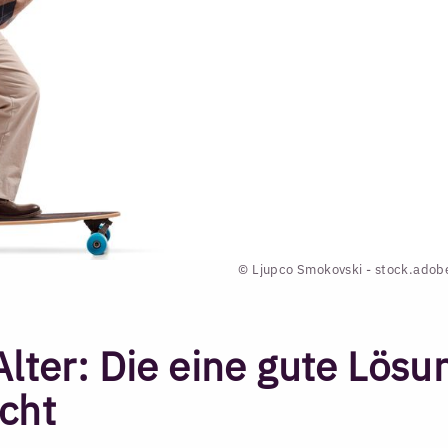
© Ljupco Smokovski - stock.ado
Alter: Die eine gute Lösu
icht