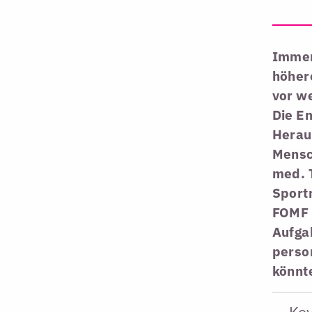
Immer
höhere
vor we
Die En
Herau
Mensch
med. 
Sportm
FOMF 
Aufgab
person
könnt
Ke