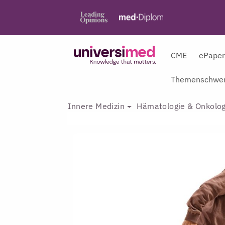
CME
ePape
Themenschwer
Innere Medizin
Hämatologie & Onkolog