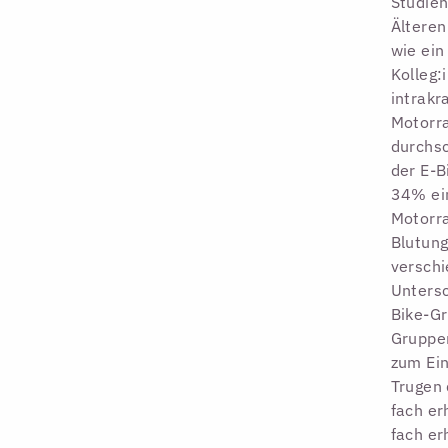
Studien
Älteren
wie ein
Kolleg:
intrakr
Motorra
durchsc
der E-B
34% ein
Motorr
Blutung
verschi
Untersc
Bike-Gr
Gruppen
zum Ein
Trugen 
fach er
fach er