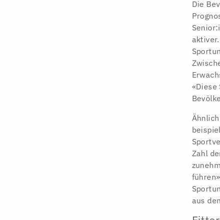
Die Bev
Prognos
Senior:
aktiver
Sportun
Zwisch
Erwach
«Diese 
Bevölk
Ähnlich
beispie
Sportv
Zahl de
zunehm
führen»
Sportun
aus dem
Fitte