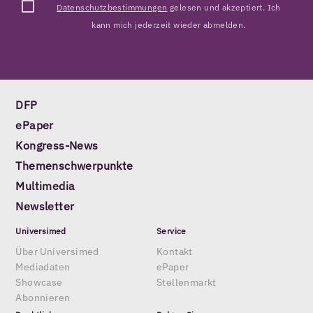
Datenschutzbestimmungen
gelesen und akzeptiert. Ich
kann mich jederzeit wieder abmelden.
DFP
ePaper
Kongress-News
Themenschwerpunkte
Multimedia
Newsletter
Universimed
Service
Über Universimed
Kontakt
Mediadaten
ePaper
Showcase
Stellenmarkt
Abonnieren