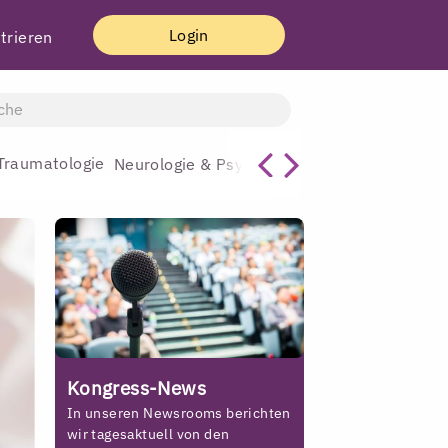
Login
trieren
Traumatologie
Allgemeinmediz
Neurologie & Psychiatrie
Kongress-News
In unseren Newsrooms berichten
wir tagesaktuell von den