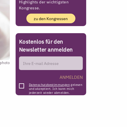
Highlights der wichtigsten
Kongresse.
zu den Kongressen
Kostenlos für den
Newsletter anmelden
kphoto
ANMELDEN
Datenschutzbestimmungen
gelesen
und akzeptiert. Ich kann mich
jederzeit wieder abmelden.