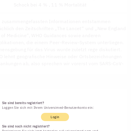
Schock bei 4 % , 11 % Mortalität
er zusammengefassten Informationen entstammen
chlich den Zeitschriften „The Lancet“ und „New England
 of Medicine“, WHO Guidances sowie anderen
likationen, die einem Peer-Review-System unterliegen.
ensgebung für das Virus wurde zuletzt rege diskutiert.
 lehnt geografische Hinweise oder Ortsbezeichnungen
rankungen ab, also sprechen wir vorerst vom SARS-CoV-
Sie sind bereits registriert?
Loggen Sie sich mit Ihrem Universimed-Benutzerkonto ein:
Login
Sie sind noch nicht registriert?
Registrieren Sie sich jetzt kostenlos auf universimed.com und