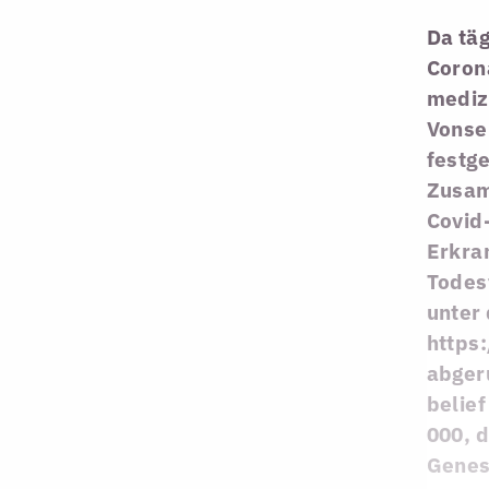
Da tä
Coron
mediz
Vonse
festge
Zusam
Covid
Erkra
Todes
unter
https
abger
belief
000, d
Genes