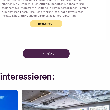
erhalten Sie Zugang zu allen Artikeln, bewerten Sie Inhalte und
speichern Sie interessante Beiträge in Ihrem persönlichen Bereich
zum späteren Lesen. Ihre Registrierung ist für alle Unversimed-
Portale gültig. (inkl. allgemeineplus.at & med-Diplom.at)
Registrieren
←
Zurück
interessieren: