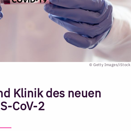
© Getty Images/iStoc
nd Klinik des neuen
RS-CoV-2