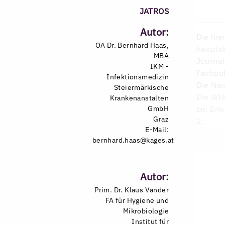
JATROS
Autor:
Die hi
OA Dr. Bernhard Haas,
hauptsä
MBA
Journal
IKM -
Fachpub
Infektionsmedizin
Die Nam
Steiermärkische
Die WHO
Krankenanstalten
GmbH
bei Erk
Graz
2.
E-Mail:
bernhard.haas@kages.at
Autor:
Prim. Dr. Klaus Vander
FA für Hygiene und
Mikrobiologie
Institut für