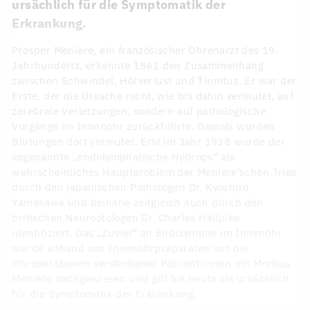
ursächlich für die Symptomatik der
Erkrankung.
Prosper Menière, ein französischer Ohrenarzt des 19.
Jahrhunderts, erkannte 1861 den Zusammenhang
zwischen Schwindel, Hörverlust und Tinnitus. Er war der
Erste, der die Ursache nicht, wie bis dahin vermutet, auf
zerebrale Verletzungen, sondern auf pathologische
Vorgänge im Innenohr zurückführte. Damals wurden
Blutungen dort vermutet. Erst im Jahr 1938 wurde der
sogenannte „endolymphatische Hydrops“ als
wahrscheinliches Hauptproblem der Menière’schen Trias
durch den japanischen Pathologen Dr. Kyoshiro
Yamakawa und beinahe zeitgleich auch durch den
britischen Neurootologen Dr. Charles Hallpike
identifiziert. Das „Zuviel“ an Endolymphe im Innenohr
wurde anhand von Innenohrpräparaten von bei
Ohroperationen verstorbener Pati-ent:innen mit Morbus
Menière nachgewiesen und gilt bis heute als ursächlich
für die Symptomatik der Erkrankung.