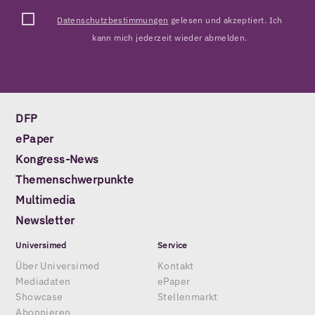
Datenschutzbestimmungen
gelesen und akzeptiert. Ich
kann mich jederzeit wieder abmelden.
DFP
ePaper
Kongress-News
Themenschwerpunkte
Multimedia
Newsletter
Universimed
Service
Über Universimed
Kontakt
Mediadaten
ePaper
Showcase
Stellenmarkt
Abonnieren