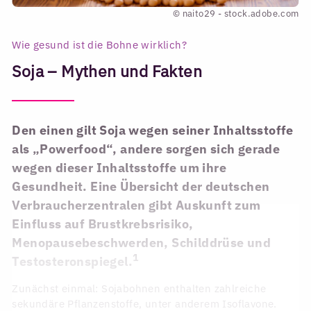
© naito29 - stock.adobe.com
Wie gesund ist die Bohne wirklich?
Soja – Mythen und Fakten
Den einen gilt Soja wegen seiner Inhaltsstoffe
als „Powerfood“, andere sorgen sich gerade
wegen dieser Inhaltsstoffe um ihre
Gesundheit. Eine Übersicht der deutschen
Verbraucherzentralen gibt Auskunft zum
Einfluss auf Brustkrebsrisiko,
Menopausebeschwerden, Schilddrüse und
1
Testosteronspiegel.
Zunächst einmal: Sojabohnen enthalten zahlreiche
sekundäre Pflanzenstoffe, unter anderem Isoflavone.