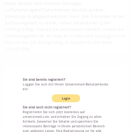
Diese ähneln dem Hormon Östrogen
(„Phytoöstrogene“)und können ähnlich wirken,
allerdings in abgeschwächter Form. Am höchsten ist der
Isoflavongehalt in reifen, rohen Sojabohnen (104–
155mg/100g). Sobald sie verarbeitet werden, nimmt der
Isoflavongehalt ab. So liegt er in Tofu und Sojajoghurt im
Schnitt bei 13–35mg/100g, in Sojadrinks bei etwa
1
11mg/100g.
Sie sind bereits registriert?
Loggen Sie sich mit Ihrem Universimed-Benutzerkonto
ein:
Login
Sie sind noch nicht registriert?
Registrieren Sie sich jetzt kostenlos auf
universimed.com und erhalten Sie Zugang zu allen
Artikeln, bewerten Sie Inhalte und speichern Sie
interessante Beiträge in Ihrem persönlichen Bereich
zum späteren Lesen. Ihre Registrierung ist für alle