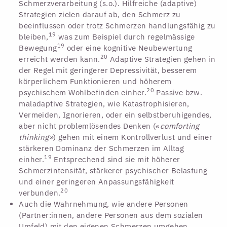
Schmerzverarbeitung (s.o.). Hilfreiche (adaptive)
Strategien zielen darauf ab, den Schmerz zu
beeinflussen oder trotz Schmerzen handlungsfähig zu
19
bleiben,
was zum Beispiel durch regelmässige
19
Bewegung
oder eine kognitive Neubewertung
20
erreicht werden kann.
Adaptive Strategien gehen in
der Regel mit geringerer Depressivität, besserem
körperlichem Funktionieren und höherem
20
psychischem Wohlbefinden einher.
Passive bzw.
maladaptive Strategien, wie Katastrophisieren,
Vermeiden, Ignorieren, oder ein selbstberuhigendes,
aber nicht problemlösendes Denken («
comforting
thinking»
) gehen mit einem Kontrollverlust und einer
stärkeren Dominanz der Schmerzen im Alltag
19
einher.
Entsprechend sind sie mit höherer
Schmerzintensität, stärkerer psychischer Belastung
und einer geringeren Anpassungsfähigkeit
20
verbunden.
Auch die Wahrnehmung, wie andere Personen
(Partner:innen, andere Personen aus dem sozialen
Umfeld) mit den eigenen Schmerzen umgehen,