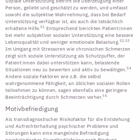
Soziale Unterstützung betrifft die Überzeugung einer
Person, geliebt und geschätzt zu werden, und umfasst
sowohl die subjektive Wahrnehmung, dass bei Bedarf
Unterstützung verfügbar ist, als auch die tatsächlich
51
erhaltene Hilfe.
Entsprechend berichten Patient:innen
bei mehr subjektiver sozialer Unterstützung eine bessere
52,53
Lebensqualität und weniger emotionale Belastung.
Im Umgang mit Stressoren wie chronischen Schmerzen
zeigt sich soziale Unterstützung als Schutzpuffer, der
Patient:innen dabei unterstützen kann, belastende
54
Situationen neu zu bewerten und aktiv zu bewältigen.
Andere soziale Faktoren wie z.B. die selbst
wahrgenommene Fähigkeit, an üblichen sozialen Rollen
teilnehmen zu können, sagen ebenfalls eine geringere
55
Beeinträchtigung durch Schmerzen vorher.
Motivbefriedigung
Als transdiagnostischer Risikofaktor für die Entstehung
und Aufrechterhaltung psychischer Probleme und
Störungen kann eine mangelnde Befriedigung
psychologischer Grundbedürfnisse nach Bindung,