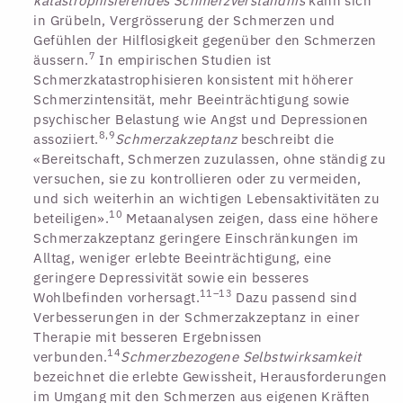
katastrophisierendes Schmerzverständnis
kann sich
in Grübeln, Vergrösserung der Schmerzen und
Gefühlen der Hilflosigkeit gegenüber den Schmerzen
7
äussern.
In empirischen Studien ist
Schmerzkatastrophisieren konsistent mit höherer
Schmerzintensität, mehr Beeinträchtigung sowie
psychischer Belastung wie Angst und Depressionen
8,9
assoziiert.
Schmerzakzeptanz
beschreibt die
«Bereitschaft, Schmerzen zuzulassen, ohne ständig zu
versuchen, sie zu kontrollieren oder zu vermeiden,
und sich weiterhin an wichtigen Lebensaktivitäten zu
10
beteiligen».
Metaanalysen zeigen, dass eine höhere
Schmerzakzeptanz geringere Einschränkungen im
Alltag, weniger erlebte Beeinträchtigung, eine
geringere Depressivität sowie ein besseres
11–13
Wohlbefinden vorhersagt.
Dazu passend sind
Verbesserungen in der Schmerzakzeptanz in einer
Therapie mit besseren Ergebnissen
14
verbunden.
Schmerzbezogene Selbstwirksamkeit
bezeichnet die erlebte Gewissheit, Herausforderungen
im Umgang mit den Schmerzen aus eigenen Kräften