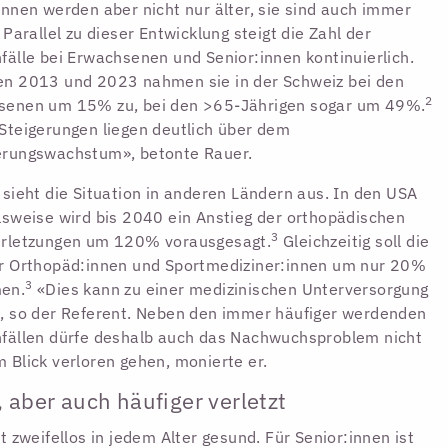
innen werden aber nicht nur älter, sie sind auch immer
. Parallel zu dieser Entwicklung steigt die Zahl der
fälle bei Erwachsenen und Senior:innen kontinuierlich.
en 2013 und 2023 nahmen sie in der Schweiz bei den
2
senen um 15% zu, bei den >65-Jährigen sogar um 49%.
Steigerungen liegen deutlich über dem
erungswachstum», betonte Rauer.
 sieht die Situation in anderen Ländern aus. In den USA
lsweise wird bis 2040 ein Anstieg der orthopädischen
3
erletzungen um 120% vorausgesagt.
Gleichzeitig soll die
r Orthopäd:innen und Sportmediziner:innen um nur 20%
3
en.
«Dies kann zu einer medizinischen Unterversorgung
, so der Referent. Neben den immer häufiger werdenden
fällen dürfe deshalb auch das Nachwuchsproblem nicht
 Blick verloren gehen, monierte er.
r, aber auch häufiger verletzt
st zweifellos in jedem Alter gesund. Für Senior:innen ist