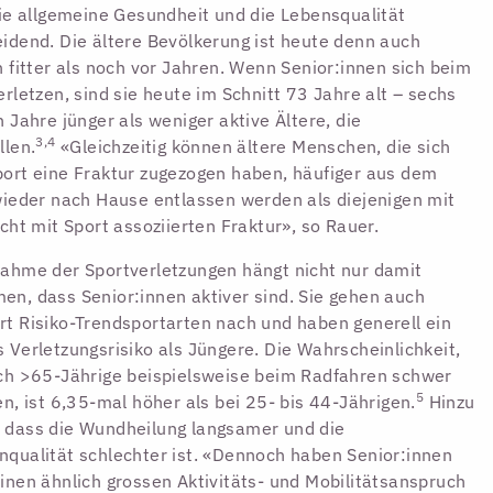
die allgemeine Gesundheit und die Lebensqualität
idend. Die ältere Bevölkerung ist heute denn auch
h fitter als noch vor Jahren. Wenn Senior:innen sich beim
erletzen, sind sie heute im Schnitt 73 Jahre alt – sechs
n Jahre jünger als weniger aktive Ältere, die
3,4
llen.
«Gleichzeitig können ältere Menschen, die sich
ort eine Fraktur zugezogen haben, häufiger aus dem
wieder nach Hause entlassen werden als diejenigen mit
icht mit Sport assoziierten Fraktur», so Rauer.
ahme der Sportverletzungen hängt nicht nur damit
n, dass Senior:innen aktiver sind. Sie gehen auch
t Risiko-Trendsportarten nach und haben generell ein
 Verletzungsrisiko als Jüngere. Die Wahrscheinlichkeit,
ch >65-Jährige beispielsweise beim Radfahren schwer
5
en, ist 6,35-mal höher als bei 25- bis 44-Jährigen.
Hinzu
 dass die Wundheilung langsamer und die
qualität schlechter ist. «Dennoch haben Senior:innen
inen ähnlich grossen Aktivitäts- und Mobilitätsanspruch