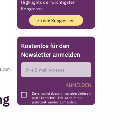
Highlights der wichtigsten
Kongresse.
zu den Kongressen
Kostenlos für den
Newsletter anmelden
be.com
ANMELDEN
ng
Datenschutzbestimmungen
gelesen
und akzeptiert. Ich kann mich
jederzeit wieder abmelden.