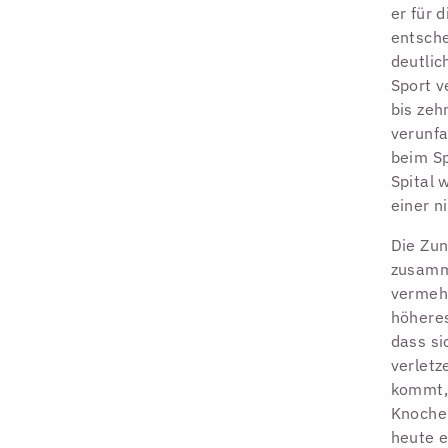
er für 
entsche
deutlic
Sport v
bis zeh
verunfa
beim Sp
Spital 
einer n
Die Zun
zusamme
vermehr
höheres
dass si
verletz
kommt,
Knochen
heute e