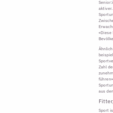
Senior:
aktiver
Sportun
Zwisch
Erwach
«Diese 
Bevölk
Ähnlich
beispie
Sportv
Zahl de
zunehm
führen»
Sportun
aus dem
Fitte
Sport i