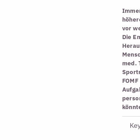
Immer
höhere
vor we
Die En
Herau
Mensch
med. 
Sportm
FOMF 
Aufgab
person
könnt
Ke