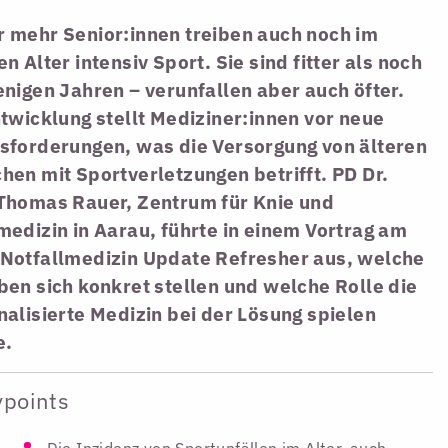
 mehr Senior:innen treiben auch noch im
n Alter intensiv Sport. Sie sind fitter als noch
nigen Jahren – verunfallen aber auch öfter.
twicklung stellt Mediziner:innen vor neue
sforderungen, was die Versorgung von älteren
en mit Sportverletzungen betrifft. PD Dr.
Thomas Rauer, Zentrum für Knie und
edizin in Aarau, führte in einem Vortrag am
Notfallmedizin Update Refresher aus, welche
en sich konkret stellen und welche Rolle die
alisierte Medizin bei der Lösung spielen
e.
ypoints
Die Inzidenz von Sportunfällen im Alter, auch