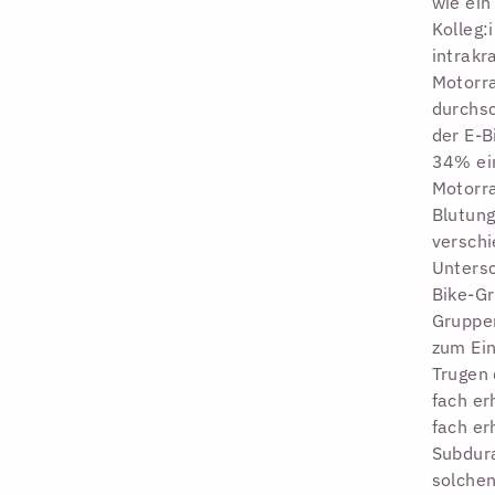
wie ein
Kolleg:
intrakr
Motorra
durchsc
der E-B
34% ein
Motorr
Blutung
verschi
Untersc
Bike-Gr
Gruppen
zum Ein
Trugen 
fach er
fach er
Subdura
solchen