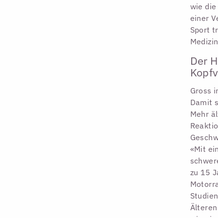
wie die
einer V
Sport t
Medizin
Der H
Kopfv
Gross i
Damit s
Mehr äl
Reaktio
Geschwi
«Mit ei
schwere
zu 15 J
Motorra
Studien
Älteren