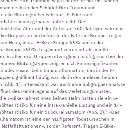
 Schädel-Hirn-Trauma», sagte Rauer. Er hat mit seinen
innen deshalb das Schädel-Hirn-Trauma und
anielle Blutungen bei Fahrrad-, E-Bike- und
dfahrer:innen genauer untersucht. Das
hnittliche Alter und der Anteil an >60-Jährigen waren in
ike-Gruppe am höchsten. In der Fahrrad-Gruppe trugen
en Helm, in der E-Bike-Gruppe 69% und in der
ad-Gruppe >90%. Insgesamt waren intrakranielle
en in allen drei Gruppen etwa gleich häufig, auch bei den
edenen Blutungstypen zeigten sich keine signifikanten
hiede, ausser beim Subduralhämatom, das in der E-
uppe signifikant häufig war als in den anderen beiden
 (Abb. 1). Interessant war auch eine Subgruppenanalyse
fluss des Helmtragens auf das Verletzungsmuster.
die E-Bike-Fahrer:innen keinen Helm hatten sie ein 6-
höhtes Risiko für eine intrakranielle Blutung und ein 14-
9
höhtes Risiko für ein Subduralhämatom (Abb. 2).
«Das
lhämatom ist eine der häufigsten Todesursachen in
 Notfallsituationen», so der Referent. Tragen E-Bike-