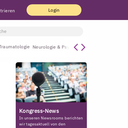
Login
trieren
Traumatologie
Allgemeinmediz
Neurologie & Psychiatrie
Kongress-News
In unseren Newsrooms berichten
wir tagesaktuell von den