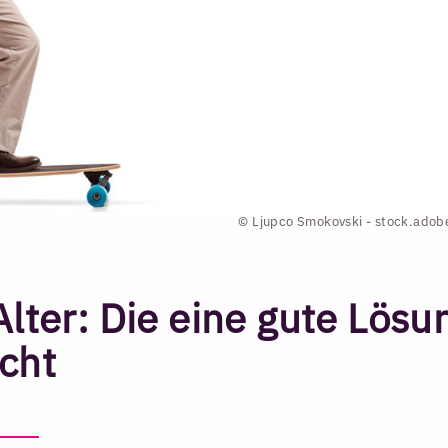
© Ljupco Smokovski - stock.ado
Alter: Die eine gute Lösu
icht