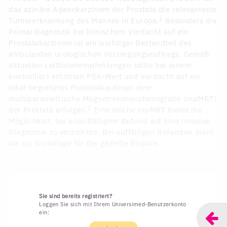
das azinäre Adenokarzinom der Prostata die relevanteste
1
Tumorerkrankung des Mannes in Europa.
Besonders die
Primärdiagnostik bei klinischem Verdacht auf ein
Prostatakarzinom ist ein wichtiger Bestandteil des
ambulanten urologischen Versorgungsauftrags. Gemäß
aktuellen Leitlinienempfehlungen sollte bei einem
kontrolliert erhöhten PSA-Wert und Verdacht auf ein
lokal begrenztes Prostatakarzinom eine
multiparametrische Magnetresonanztomografie (mpMRT)
2
der Prostata erfolgen.
Eine solche mpMRT bietet die
Möglichkeit, bei unauffälligem Befund auf eine invasive
Diagnostik zu verzichten. Bei auffälligen Befunden dient
sie als Grundlage für die gezielte Biopsie.
Sie sind bereits registriert?
Loggen Sie sich mit Ihrem Universimed-Benutzerkonto
ein: