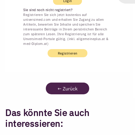
Login
Sie sind noch nicht registriert?
Registrieren Sie sich jetzt kostenlos auf
universimed.com und erhalten Sie Zugang zu allen
Artikeln, bewerten Sie Inhalte und speichern Sie
interessante Beiträge in Ihrem persönlichen Bereich
zum späteren Lesen. Ihre Registrierung ist für alle
Unversimed-Portale gültig. (inkl. allgemeineplus.at &
med-Diplom.at)
Registrieren
←
Zurück
Das könnte Sie auch
interessieren: