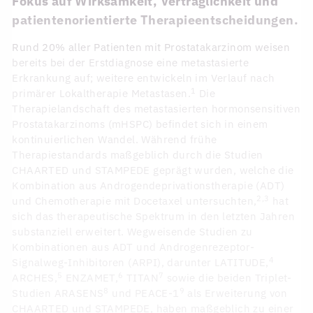
Fokus auf Wirksamkeit, Verträglichkeit und
patientenorientierte Therapieentscheidungen.
Rund 20% aller Patienten mit Prostatakarzinom weisen
bereits bei der Erstdiagnose eine metastasierte
Erkrankung auf; weitere entwickeln im Verlauf nach
1
primärer Lokaltherapie Metastasen.
Die
Therapielandschaft des metastasierten hormonsensitiven
Prostatakarzinoms (mHSPC) befindet sich in einem
kontinuierlichen Wandel. Während frühe
Therapiestandards maßgeblich durch die Studien
CHAARTED und STAMPEDE geprägt wurden, welche die
Kombination aus Androgendeprivationstherapie (ADT)
2,3
und Chemotherapie mit Docetaxel untersuchten,
hat
sich das therapeutische Spektrum in den letzten Jahren
substanziell erweitert. Wegweisende Studien zu
Kombinationen aus ADT und Androgenrezeptor-
4
Signalweg-Inhibitoren (ARPI), darunter LATITUDE,
5
6
7
ARCHES,
ENZAMET,
TITAN
sowie die beiden Triplet-
8
9
Studien ARASENS
und PEACE-1
als Erweiterung von
CHAARTED und STAMPEDE, haben maßgeblich zu einer