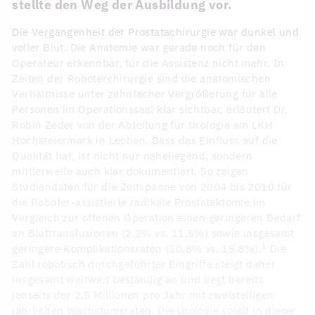
stellte den Weg der Ausbildung vor.
Die Vergangenheit der Prostatachirurgie war dunkel und
voller Blut. Die Anatomie war gerade noch für den
Operateur erkennbar, für die Assistenz nicht mehr. In
Zeiten der Roboterchirurgie sind die anatomischen
Verhältnisse unter zehnfacher Vergrößerung für alle
Personen im Operationssaal klar sichtbar, erläutert Dr.
Robin Zeder von der Abteilung für Urologie am LKH
Hochsteiermark in Leoben. Dass das Einfluss auf die
Qualität hat, ist nicht nur naheliegend, sondern
mittlerweile auch klar dokumentiert. So zeigen
Studiendaten für die Zeitspanne von 2004 bis 2010 für
die Roboter-assistierte radikale Prostatektomie im
Vergleich zur offenen Operation einen geringeren Bedarf
an Bluttransfusionen (2,2% vs. 11,5%) sowie insgesamt
1
geringere Komplikationsraten (10,8% vs. 15,8%).
Die
Zahl robotisch durchgeführter Eingriffe steigt daher
insgesamt weltweit beständig an und liegt bereits
jenseits der 2,5 Millionen pro Jahr mit zweistelligen
jährlichen Wachstumsraten. Die Urologie spielt in dieser