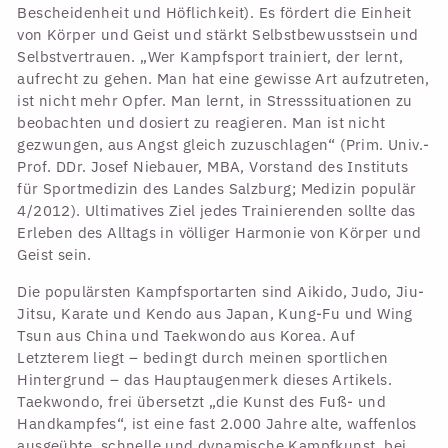
Bescheidenheit und Höflichkeit). Es fördert die Einheit
von Körper und Geist und stärkt Selbstbewusstsein und
Selbstvertrauen. „Wer Kampfsport trainiert, der lernt,
aufrecht zu gehen. Man hat eine gewisse Art aufzutreten,
ist nicht mehr Opfer. Man lernt, in Stresssituationen zu
beobachten und dosiert zu reagieren. Man ist nicht
gezwungen, aus Angst gleich zuzuschlagen“ (Prim. Univ.-
Prof. DDr. Josef Niebauer, MBA, Vorstand des Instituts
für Sportmedizin des Landes Salzburg; Medizin populär
4/2012). Ultimatives Ziel jedes Trainierenden sollte das
Erleben des Alltags in völliger Harmonie von Körper und
Geist sein.
Die populärsten Kampfsportarten sind Aikido, Judo, Jiu-
Jitsu, Karate und Kendo aus Japan, Kung-Fu und Wing
Tsun aus China und Taekwondo aus Korea. Auf
Letzterem liegt – bedingt durch meinen sportlichen
Hintergrund – das Hauptaugenmerk dieses Artikels.
Taekwondo, frei übersetzt „die Kunst des Fuß- und
Handkampfes“, ist eine fast 2.000 Jahre alte, waffenlos
ausgeübte, schnelle und dynamische Kampfkunst, bei