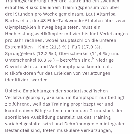
Trainingserfahrung über drei Jahre und ein zweifach
erhöhtes Risiko bei einem Trainingspensum von über
drei Stunden pro Woche gemeinsam. Laut Altarriba-
Bartes et al, die 48 Elite-Taekwondo-Athleten über zwei
Olympiazyklen hinweg begleiteten, muss ein
Hochleistungswettkämpfer mit vier bis fünf Verletzungen
pro Jahr rechnen, wobei hauptsächlich die unteren
Extremitäten – Knie (21,3 % ), Fuß (17,0 %),
Sprunggelenk (12,2 % ), Oberschenkel (11,4 % ) und
9
Unterschenkel (8,8 % ) – betroffen sind.
Niedrige
Gewichtsklasse und Wettkampfphase konnten als
Risikofaktoren für das Erleiden von Verletzungen
identifiziert werden.
Übliche Empfehlungen der sportartspezifischen
Verletzungsprophylaxe sind im Kampfsport nur bedingt
zielführend, weil das Training propriozeptiver und
koordinativer Fähigkeiten ohnehin den Grundstock der
sportlichen Ausbildung darstellt. Da das Training
variabel gestaltet wird und Dehnübungen ein integraler
Bestandteil sind, treten muskuläre Verkürzungen,