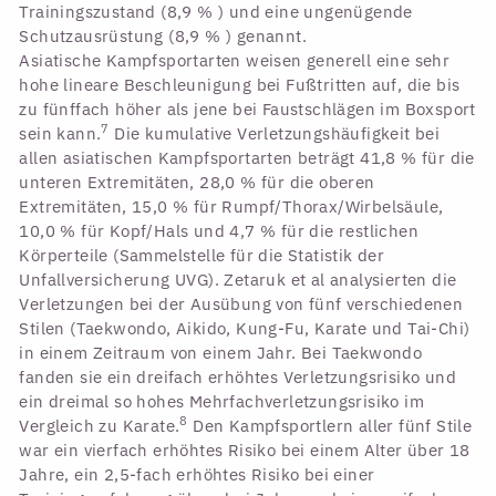
Trainingszustand (8,9 % ) und eine ungenügende
Schutzausrüstung (8,9 % ) genannt.
Asiatische Kampfsportarten weisen generell eine sehr
hohe lineare Beschleunigung bei Fußtritten auf, die bis
zu fünffach höher als jene bei Faustschlägen im Boxsport
7
sein kann.
Die kumulative Verletzungshäufigkeit bei
allen asiatischen Kampfsportarten beträgt 41,8 % für die
unteren Extremitäten, 28,0 % für die oberen
Extremitäten, 15,0 % für Rumpf/Thorax/Wirbelsäule,
10,0 % für Kopf/Hals und 4,7 % für die restlichen
Körperteile (Sammelstelle für die Statistik der
Unfallversicherung UVG). Zetaruk et al analysierten die
Verletzungen bei der Ausübung von fünf verschiedenen
Stilen (Taekwondo, Aikido, Kung-Fu, Karate und Tai-Chi)
in einem Zeitraum von einem Jahr. Bei Taekwondo
fanden sie ein dreifach erhöhtes Verletzungsrisiko und
ein dreimal so hohes Mehrfachverletzungsrisiko im
8
Vergleich zu Karate.
Den Kampfsportlern aller fünf Stile
war ein vierfach erhöhtes Risiko bei einem Alter über 18
Jahre, ein 2,5-fach erhöhtes Risiko bei einer