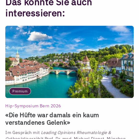
Das könnte Sie auch
interessieren:
Premium
Hip-Symposium Bern 2026
«Die Hüfte war damals ein kaum
verstandenes Gelenk»
Im Gespräch mit
Leading Opinions Rheumatologie &
Orthopädie
erzählt Prof. Dr. med. Michael Dienst, München,