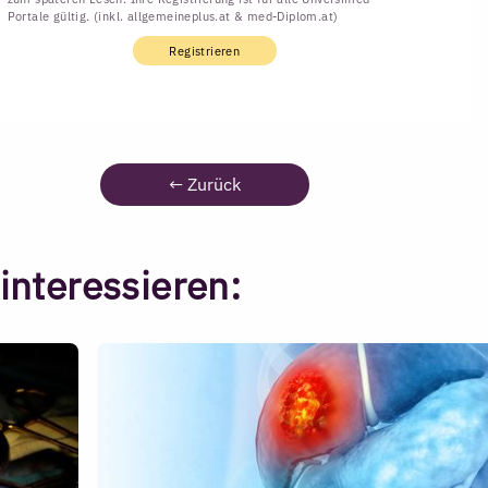
Portale gültig. (inkl. allgemeineplus.at & med-Diplom.at)
Registrieren
←
Zurück
interessieren: