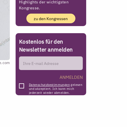
Highlights der wichtigsten
Kongresse.
zu den Kongressen
Kostenlos für den
Newsletter anmelden
be.com
ANMELDEN
Datenschutzbestimmungen
gelesen
und akzeptiert. Ich kann mich
jederzeit wieder abmelden.