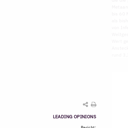
Metaan
bis 60 
als bi
von Inf
Weltges
Wert ge
Ansteck
rund 3,
LEADING OPINIONS
Bericht: