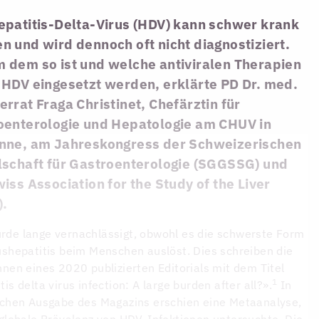
epatitis-Delta-Virus (HDV) kann schwer krank
 und wird dennoch oft nicht diagnostiziert.
 dem so ist und welche antiviralen Therapien
 HDV eingesetzt werden, erklärte PD Dr. med.
rrat Fraga Christinet, Chefärztin für
oenterologie und Hepatologie am CHUV in
nne, am Jahreskongress der Schweizerischen
lschaft für Gastroenterologie (SGGSSG) und
iss Association for the Study of the Liver
).
de lange vernachlässigt, obwohl es die schwerste Form
ushepatitis beim Menschen auslöst. Dies schreiben die
nnen eines 2020 publizierten Editorials mit dem Titel
1
tis delta virus infection: A large burden after all?».
In
ichen Ausgabe des Magazins erschien eine Metaanalyse,
 globale Prävalenz von HDV-Infektionen untersuchte. Die