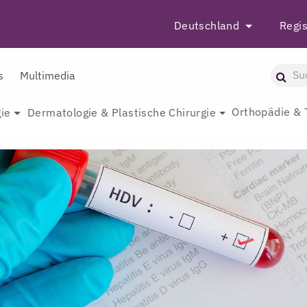
Deutschland
Regis
s
Multimedia
Orthopädie & 
ie
Dermatologie & Plastische Chirurgie