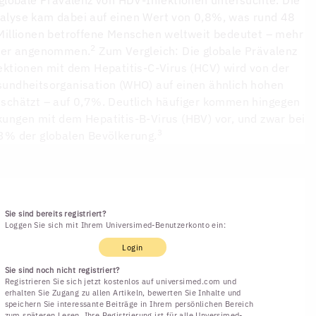
alyse kam dabei auf einen Wert von 0,8%, was rund 48
Millionen betroffene Menschen weltweit bedeutet – mehr
2
sher angenommen.
Zum Vergleich: Die globale Prävalenz
ektionen mit dem Hepatitis-C-Virus (HCV) wird von der
undheitsorganisation (WHO) auf einen ähnlich hohen
schätzt – auf 0,7%. Deutlich häufiger kommen hingegen
ungen mit dem Hepatitis-B-Virus (HBV) vor, und zwar bei
3
3% der globalen Bevölkerung.
Sie sind bereits registriert?
Loggen Sie sich mit Ihrem Universimed-Benutzerkonto ein:
Login
Sie sind noch nicht registriert?
Registrieren Sie sich jetzt kostenlos auf universimed.com und
erhalten Sie Zugang zu allen Artikeln, bewerten Sie Inhalte und
speichern Sie interessante Beiträge in Ihrem persönlichen Bereich
zum späteren Lesen. Ihre Registrierung ist für alle Unversimed-