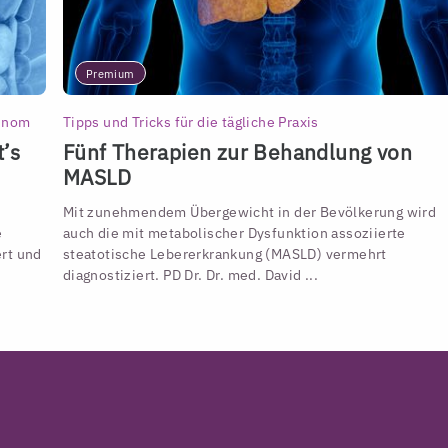
Premium
zinom
Tipps und Tricks für die tägliche Praxis
’s
Fünf Therapien zur Behandlung von
MASLD
Mit zunehmendem Übergewicht in der Bevölkerung wird
e
auch die mit metabolischer Dysfunktion assoziierte
ert und
steatotische Lebererkrankung (MASLD) vermehrt
diagnostiziert. PD Dr. Dr. med. David ...