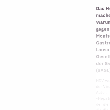
Das H
machen
Warum
gegen
Montse
Gastr
Lausa
Gesel
der Sw
(SASL
HDV wur
der Vir
Autor:i
«Hepati
der gle
die die