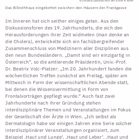
© ostblok/Gesellschaft der Ärzte in Wien
Das Billrothhaus eingebettet zwischen den Häusern der Frankgasse
Im Inneren hat sich seither einiges getan. Aus den
Diskussionsforen des 19. Jahrhunderts, die sich den
Herausforderungen ihrer Zeit widmeten (man denke an
die Cholera), entwickelte sich ein fachübergreifender
Zusammenschluss von Medizinern aller Disziplinen aus
den neun Bundesländern. „Damit sind wir einzigartig in
Österreich“, so die amtierende Präsidentin, Univ.-Prof.
Dr. Beatrix Volc-Platzer: „Im 20. Jahrhundert fanden die
wöchentlichen Treffen zunächst am Freitag, später am
Mittwoch in Form der wissenschaftlichen Abende statt,
bei denen die Wissensvermittlung in Form von
Frontalvorträgen gepflegt wurde.“ Auch fast zwei
Jahrhunderte nach ihrer Gründung stehen
interdisziplinäre Themen und Veranstaltungen im Fokus
der Gesellschaft der Ärzte in Wien. „Ich selbst als
Dermatologin habe vor einigen Jahren eine Serie solcher
interdisziplinärer Veranstaltungen organisiert, zum
Beispiel ,Haut und Lunge‘, ,Haut und Leber‘, ,Haut und