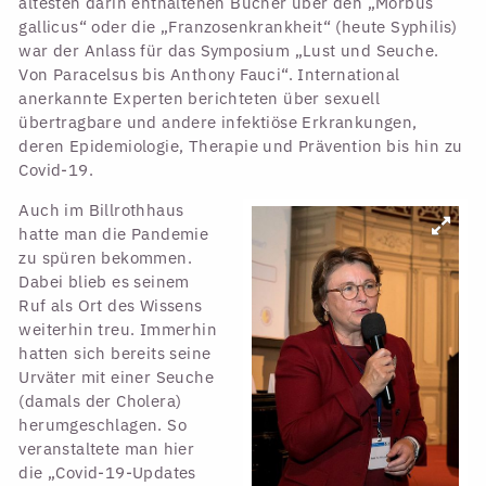
ältesten darin enthaltenen Bücher über den „Morbus
gallicus“ oder die „Franzosenkrankheit“ (heute Syphilis)
war der Anlass für das Symposium „Lust und Seuche.
Von Paracelsus bis Anthony Fauci“. International
anerkannte Experten berichteten über sexuell
übertragbare und andere infektiöse Erkrankungen,
deren Epidemiologie, Therapie und Prävention bis hin zu
Covid-19.
Auch im Billrothhaus
hatte man die Pandemie
zu spüren bekommen.
Dabei blieb es seinem
Ruf als Ort des Wissens
weiterhin treu. Immerhin
hatten sich bereits seine
Urväter mit einer Seuche
(damals der Cholera)
herumgeschlagen. So
veranstaltete man hier
die „Covid-19-Updates