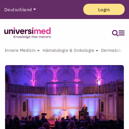
Deutschland
Login
Innere Medizin
Hämatologie & Onkologie
Dermatologie 