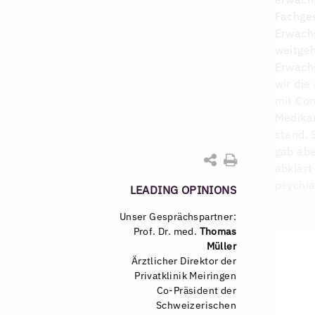
Fachges
Erwach
weitgeh
Erwachs
wir die
mit Con
Medika
stand. 
gab abe
abklärt
psychia
LEADING OPINIONS
Unser Gesprächspartner:
Prof. Dr. med.
Thomas
Müller
Ärztlicher Direktor der
Privatklinik Meiringen
Co-Präsident der
Schweizerischen