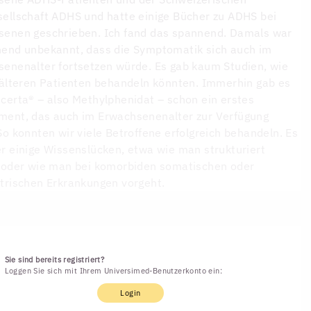
ellschaft ADHS und hatte einige Bücher zu ADHS bei
senen geschrieben. Ich fand das spannend. Damals war
end unbekannt, dass die Symptomatik sich auch im
enenalter fortsetzen würde. Es gab kaum Studien, wie
 älteren Patienten behandeln könnten. Immerhin gab es
certa® – also Methylphenidat – schon ein erstes
ment, das auch im Erwachsenenalter zur Verfügung
So konnten wir viele Betroffene erfolgreich behandeln. Es
r einige Wissenslücken, etwa wie man strukturiert
 oder wie man bei komorbiden somatischen oder
trischen Erkrankungen vorgeht.
Sie sind bereits registriert?
Loggen Sie sich mit Ihrem Universimed-Benutzerkonto ein:
Login