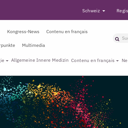
Schweiz
Regis
r
Kongress-News
Contenu en français
punkte
Multimedia
Allgemeine Innere Medizin
ie
Contenu en français
Ne