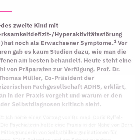
edes zweite Kind mit
rksamkeitdefizit-/Hyperaktivitätsstörung
1
) hat noch als Erwachsener Symptome.
Vor
hren gab es kaum Studien dazu, wie man die
ffenen am besten behandelt. Heute steht eine
hl von Präparaten zur Verfügung. Prof. Dr.
Thomas Müller, Co-Präsident der
izerischen Fachgesellschaft ADHS, erklärt,
an in der Praxis vorgeht und warum er den
der Selbstdiagnosen kritisch sieht.
r:
Ich hörte einen Vortrag von Dr. med. Doris Ryffel-
Die Psychiaterin hatte eine Praxis in der Nähe von Bern.
 Mitbegründerin von Selbsthilfeorganisationen für
sene ADHS-Patienten und der Schweizerischen