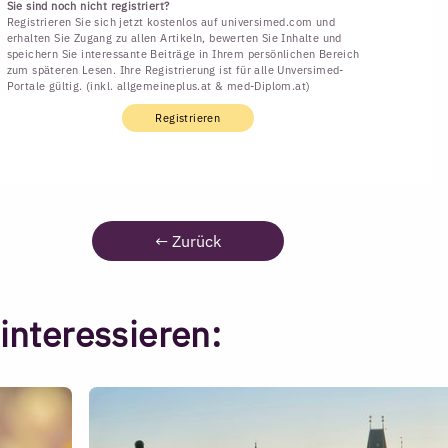
Sie sind noch nicht registriert?
Registrieren Sie sich jetzt kostenlos auf universimed.com und
erhalten Sie Zugang zu allen Artikeln, bewerten Sie Inhalte und
speichern Sie interessante Beiträge in Ihrem persönlichen Bereich
zum späteren Lesen. Ihre Registrierung ist für alle Unversimed-
Portale gültig. (inkl. allgemeineplus.at & med-Diplom.at)
Registrieren
←
Zurück
interessieren: