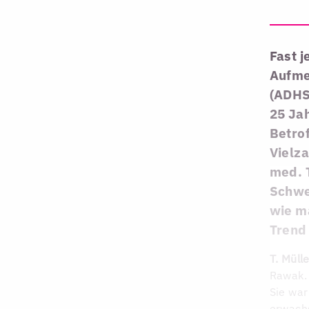
Fast j
Aufme
(ADHS
25 Ja
Betro
Vielza
med. 
Schwe
wie m
Trend 
T. Mülle
Rawak. 
Sie war
erwach