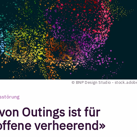
© BNP Design Studio - stock.ado
sstörung
von Outings ist für
roffene verheerend»