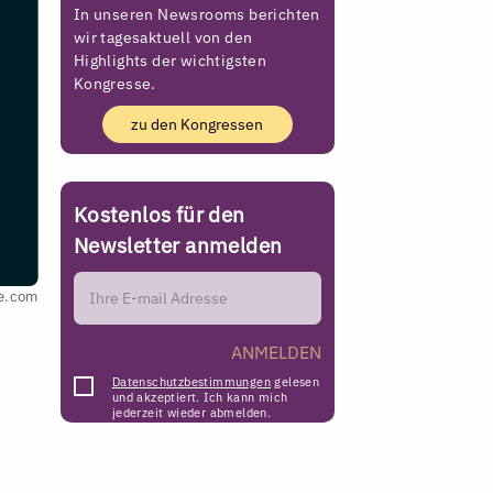
In unseren Newsrooms berichten
wir tagesaktuell von den
Highlights der wichtigsten
Kongresse.
zu den Kongressen
Kostenlos für den
Newsletter anmelden
be.com
ANMELDEN
Datenschutzbestimmungen
gelesen
und akzeptiert. Ich kann mich
jederzeit wieder abmelden.