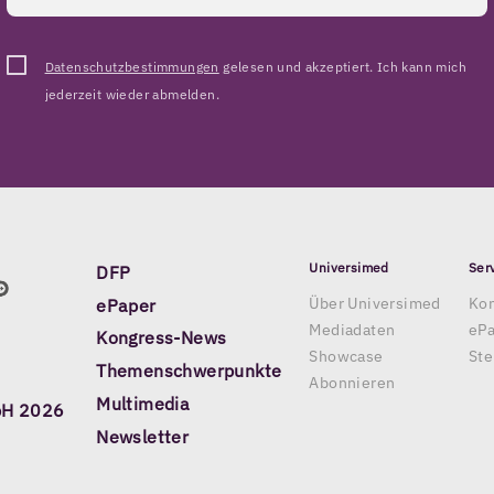
Datenschutzbestimmungen
gelesen und akzeptiert. Ich kann mich
jederzeit wieder abmelden.
Universimed
Ser
DFP
Über Universimed
Kon
ePaper
Mediadaten
eP
Kongress-News
Showcase
Ste
Themenschwerpunkte
Abonnieren
Multimedia
bH 2026
Newsletter