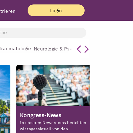
Login
trieren
Traumatologie
Allgemeinmediz
Neurologie & Psychiatrie
Kongress-News
In unseren Newsrooms berichten
wir tagesaktuell von den