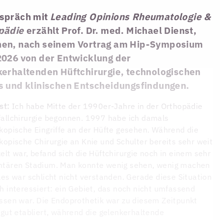
spräch mit
Leading Opinions Rheumatologie &
pädie
erzählt Prof. Dr. med. Michael Dienst,
en, nach seinem Vortrag am Hip-Symposium
2026 von der Entwicklung der
kerhaltenden Hüftchirurgie, technologischen
s und klinischen Entscheidungsfindungen.
st:
Ich habe Mitte der 1990er-Jahre in der Orthopädie
allchirurgie begonnen. 1997 habe ich damals
kopische Eingriffe an der Hüfte gesehen. Während die
kopische Chirurgie an Knie und Schulter bereits sehr weit
elt war, befand sich die Hüftchirurgie noch in einem sehr
ntären Stadium. Man konnte wenig sehen, wenig machen
les war schlicht nicht verstanden. Gerade diese Situation
h interessiert: ein Gebiet, das noch nicht umfassend
ssen war. Die Endoprothetik war zu diesem Zeitpunkt
 gut etabliert, während die gelenkerhaltende