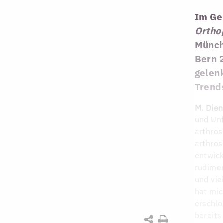
Im Ge
Ortho
Münch
Bern 
gelen
Trend
M. Dien
und Unf
arthros
arthros
entwick
rudime
und vie
hat mic
erschlo
bereits