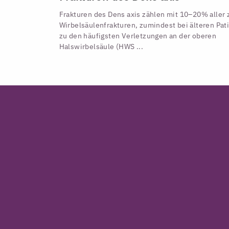
Frakturen des Dens axis zählen mit 10–20% aller 
Wirbelsäulenfrakturen, zumindest bei älteren Pat
zu den häufigsten Verletzungen an der oberen
Halswirbelsäule (HWS ...