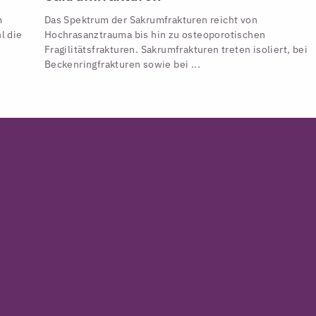
m
Das Spektrum der Sakrumfrakturen reicht von
l die
Hochrasanztrauma bis hin zu osteoporotischen
Fragilitätsfrakturen. Sakrumfrakturen treten isoliert, bei
Beckenringfrakturen sowie bei ...