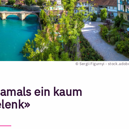
© Sergii Figurnyi - stock.ado
damals ein kaum
elenk»