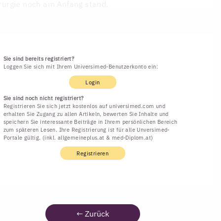
rurgie noch am Anfang stand.
Sie sind bereits registriert?
Loggen Sie sich mit Ihrem Universimed-Benutzerkonto ein:
Login
Sie sind noch nicht registriert?
Registrieren Sie sich jetzt kostenlos auf universimed.com und
erhalten Sie Zugang zu allen Artikeln, bewerten Sie Inhalte und
speichern Sie interessante Beiträge in Ihrem persönlichen Bereich
zum späteren Lesen. Ihre Registrierung ist für alle Unversimed-
Portale gültig. (inkl. allgemeineplus.at & med-Diplom.at)
Registrieren
←
Zurück