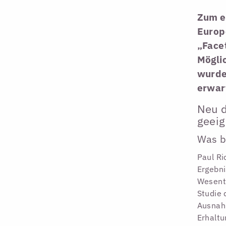
Zum e
Europ
„Face
Möglic
wurde
erwar
Neu d
geeig
Was b
Paul Ri
Ergebni
Wesentl
Studie 
Ausnah
Erhaltu