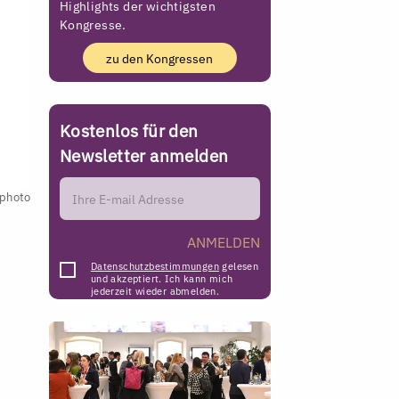
Highlights der wichtigsten
Kongresse.
zu den Kongressen
Kostenlos für den
Newsletter anmelden
kphoto
ANMELDEN
Datenschutzbestimmungen
gelesen
und akzeptiert. Ich kann mich
jederzeit wieder abmelden.