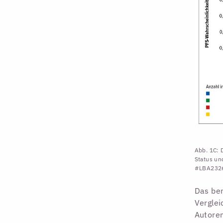
Abb. 1C: 
Status un
#LBA232
Das bem
Verglei
Autoren