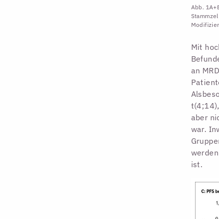
Abb. 1A+B
Stammzell
Modifizie
Mit hoc
Befund
an MR
Patient
Alsbeso
t(4;14)
aber ni
war. In
Gruppe
werden 
ist.