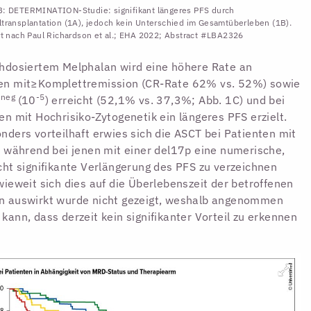
: DETERMINATION-Studie: signifikant längeres PFS durch
transplantation (1A), jedoch kein Unterschied im Gesamtüberleben (1B).
rt nach Paul Richardson et al.; EHA 2022; Abstract #LBA2326
hdosiertem Melphalan wird eine höhere Rate an
en mit≥Komplettremission (CR-Rate 62% vs. 52%) sowie
neg
-5
D
(10
) erreicht (52,1% vs. 37,3%; Abb. 1C) und bei
en mit Hochrisiko-Zytogenetik ein längeres PFS erzielt.
nders vorteilhaft erwies sich die ASCT bei Patienten mit
, während bei jenen mit einer del17p eine numerische,
cht signifikante Verlängerung des PFS zu verzeichnen
wieweit sich dies auf die Überlebenszeit der betroffenen
n auswirkt wurde nicht gezeigt, weshalb angenommen
kann, dass derzeit kein signifikanter Vorteil zu erkennen