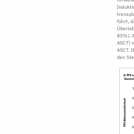
Indukti
transpl
führt, 
Überleb
85%). A
ASCT) n
ASCT. D
den Ste