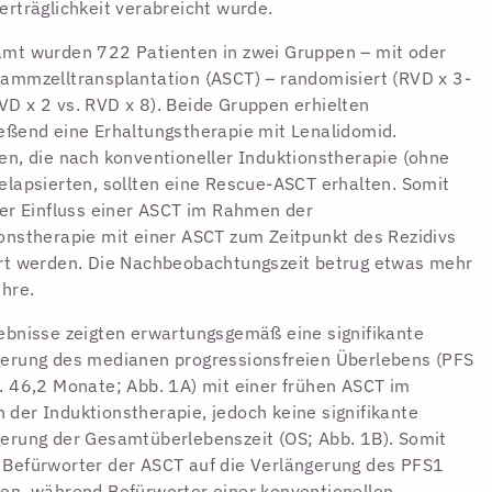
erträglichkeit verabreicht wurde.
mt wurden 722 Patienten in zwei Gruppen – mit oder
ammzelltransplantation (ASCT) – randomisiert (RVD x 3-
D x 2 vs. RVD x 8). Beide Gruppen erhielten
eßend eine Erhaltungstherapie mit Lenalidomid.
en, die nach konventioneller Induktionstherapie (ohne
elapsierten, sollten eine Rescue-ASCT erhalten. Somit
der Einfluss einer ASCT im Rahmen der
onstherapie mit einer ASCT zum Zeitpunkt des Rezidivs
rt werden. Die Nachbeobachtungszeit betrug etwas mehr
ahre.
ebnisse zeigten erwartungsgemäß eine signifikante
erung des medianen progressionsfreien Überlebens (PFS
. 46,2 Monate; Abb. 1A) mit einer frühen ASCT im
der Induktionstherapie, jedoch keine signifikante
erung der Gesamtüberlebenszeit (OS; Abb. 1B). Somit
Befürworter der ASCT auf die Verlängerung des PFS1
en, während Befürworter einer konventionellen