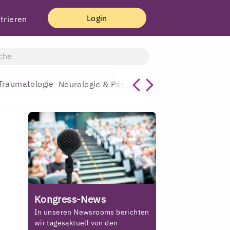
Login
trieren
Traumatologie
Allgemeinmediz
Neurologie & Psychiatrie
Kongress-News
In unseren Newsrooms berichten
wir tagesaktuell von den