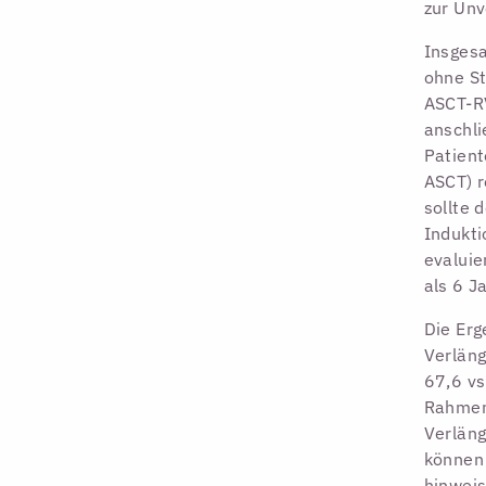
zur Unv
Insgesa
ohne St
ASCT-RV
anschli
Patient
ASCT) r
sollte 
Indukti
evaluie
als 6 J
Die Erg
Verläng
67,6 vs
Rahmen 
Verläng
können 
hinweis