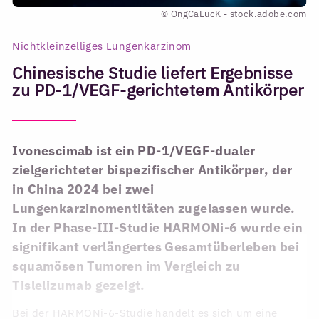
© OngCaLucK - stock.adobe.com
Nichtkleinzelliges Lungenkarzinom
Chinesische Studie liefert Ergebnisse
zu PD-1/VEGF-gerichtetem Antikörper
Ivonescimab ist ein PD-1/VEGF-dualer
zielgerichteter bispezifischer Antikörper, der
in China 2024 bei zwei
Lungenkarzinomentitäten zugelassen wurde.
In der Phase-III-Studie HARMONi-6 wurde ein
signifikant verlängertes Gesamtüberleben bei
squamösen Tumoren im Vergleich zu
Tislelizumab gezeigt.
Bei der HARMONi-6-Studie handelt es sich um eine