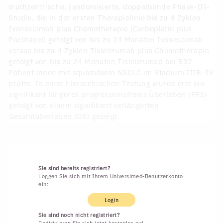
multizentrische, randomisierte, doppelblinde Phase-III-
Studie, die in der ersten Therapielinie bis zu 4 Zyklen
Ivonescimab plus Chemotherapie (Carboplatin plus
Paclitaxel) gefolgt von bis zu 24 Monaten Ivonescimab
versus bis zu 4 Zyklen Tislelizumab plus Chemotherapie
gefolgt von bis zu 24 Monaten Tislelizumab bei 532
Patient:innen mit squamösem NSCLC im Stadium IIIB–IV
prüfte. In einer hierarchischen Testung wurde erst ein
signifikant längeres progressionsfreies Überleben (PFS)
gefolgt von einem signifikant verlängerten
Gesamtüberleben (OS) gezeigt.
Sie sind bereits registriert?
Loggen Sie sich mit Ihrem Universimed-Benutzerkonto
ein:
Login
Sie sind noch nicht registriert?