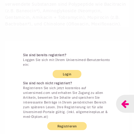
verwendete Substanzen sind Polypeptide wie Bacitracin
(z.B. Baneocin®), Aminoglykoside (Neomycin,
Gentamicin, Amikacin + Tobramycin), Mupirocin (z.B.
Bactroban®), und Chinolone (Ofloxacin, Moxifloxacin).
Sie sind bereits registriert?
Loggen Sie sich mit Ihrem Universimed-Benutzerkonto
ein:
Login
Sie sind noch nicht registriert?
Registrieren Sie sich jetzt kostenlos auf
universimed.com und erhalten Sie Zugang zu allen
Artikeln, bewerten Sie Inhalte und speichern Sie
interessante Beiträge in Ihrem persönlichen Bereich
zum späteren Lesen. Ihre Registrierung ist für alle
Unversimed-Portale gültig. (inkl. allgemeineplus.at &
med-Diplom.at)
Registrieren