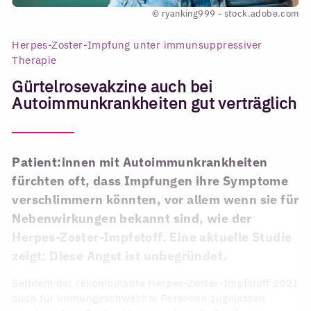
© ryanking999 - stock.adobe.com
Herpes-Zoster-Impfung unter immunsuppressiver
Therapie
Gürtelrosevakzine auch bei
Autoimmunkrankheiten gut verträglich
Patient:innen mit Autoimmunkrankheiten
fürchten oft, dass Impfungen ihre Symptome
verschlimmern könnten, vor allem wenn sie für
Nebenwirkungen bekannt sind, wie der
Herpes-Zoster-Impfstoff. Eine aktuelle Studie
zeigt: Diese Angst ist unbegründet.
Seitdem der rekombinante Herpes-Zoster-Impfstoff 2021
auch für immungeschwächte Personen zugelassen