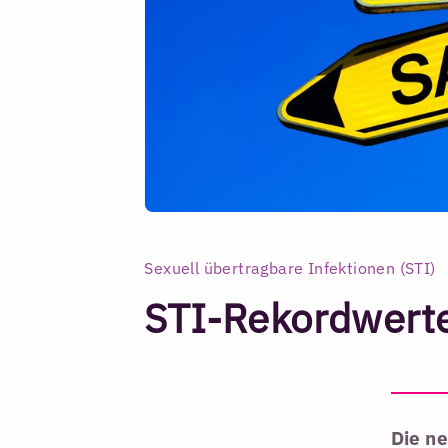
Sexuell übertragbare Infektionen (STI)
STI-Rekordwerte
Die n