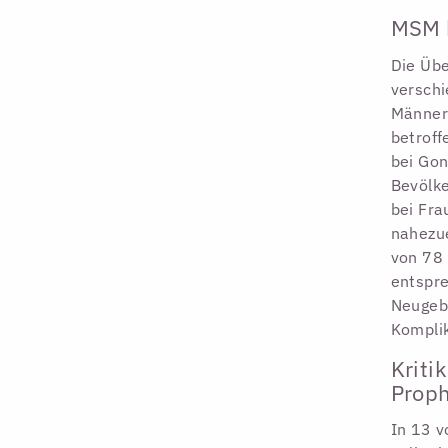
MSM b
Die Übe
verschi
Männern
betroff
bei Gon
Bevölke
bei Fra
nahezue
von 78 
entspre
Neugebo
Kompli
Kriti
Proph
In 13 v