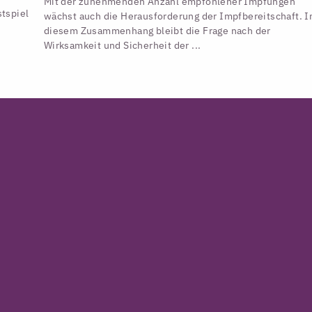
Mit der zunehmenden Anzahl empfohlener Impfungen
tspiel
wächst auch die Herausforderung der Impfbereitschaft. I
diesem Zusammenhang bleibt die Frage nach der
Wirksamkeit und Sicherheit der ...