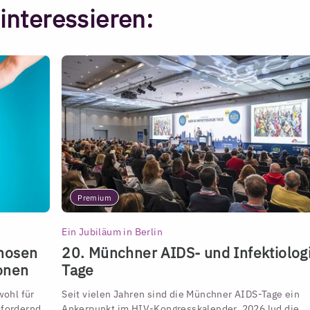
interessieren:
Premium
Ein Jubiläum in Berlin
gnosen
20. Münchner AIDS- und Infektiolog
ionen
Tage
ohl für
Seit vielen Jahren sind die Münchner AIDS-Tage ein
sfordernd
Ankerpunkt im HIV-Kongresskalender. 2026 lud die