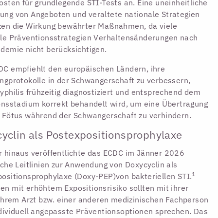
osten für grundlegende STI-Tests an. Eine uneinheitliche
ng von Angeboten und veraltete nationale Strategien
zen die Wirkung bewährter Maßnahmen, da viele
le Präventionsstrategien Verhaltensänderungen nach
demie nicht berücksichtigen.
C empfiehlt den europäischen Ländern, ihre
ngprotokolle in der Schwangerschaft zu verbessern,
yphilis frühzeitig diagnostiziert und entsprechend dem
onsstadium korrekt behandelt wird, um eine Übertragung
 Fötus während der Schwangerschaft zu verhindern.
yclin als Postexpositionsprophylaxe
 hinaus veröffentlichte das ECDC im Jänner 2026
sche Leitlinien zur Anwendung von Doxycyclin als
1
ositionsprophylaxe (Doxy-PEP)von bakteriellen STI.
n mit erhöhtem Expositionsrisiko sollten mit ihrer
 ihrem Arzt bzw. einer anderen medizinischen Fachperson
dividuell angepasste Präventionsoptionen sprechen. Das