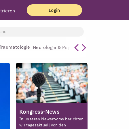
Login
trieren
Traumatologie
Allgemeinmediz
Neurologie & Psychiatrie
Kongress-News
In unseren Newsrooms berichten
wir tagesaktuell von den