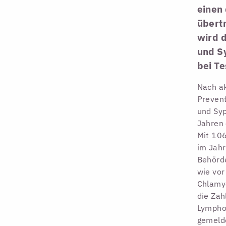
einen 
übertr
wird 
und S
bei Te
Nach ak
Prevent
und Syp
Jahren 
Mit 106
im Jahr
Behörde
wie vor
Chlamyd
die Zah
Lympho
gemeld