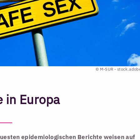
© M-SUR - stock.adob
 in Europa
euesten epidemiologischen Berichte weisen auf