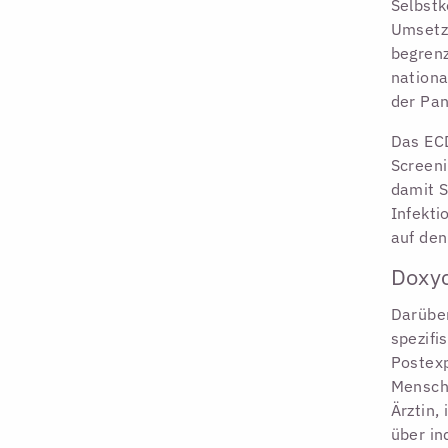
Selbstk
Umsetzu
begren
nationa
der Pan
Das ECD
Screeni
damit S
Infekti
auf den
Doxyc
Darüber
spezifi
Postexp
Mensche
Ärztin,
über in