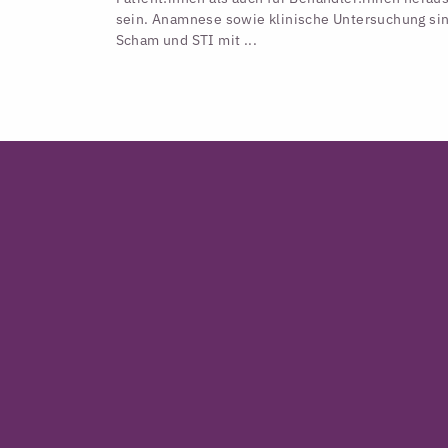
sein. Anamnese sowie klinische Untersuchung sin
Scham und STI mit ...