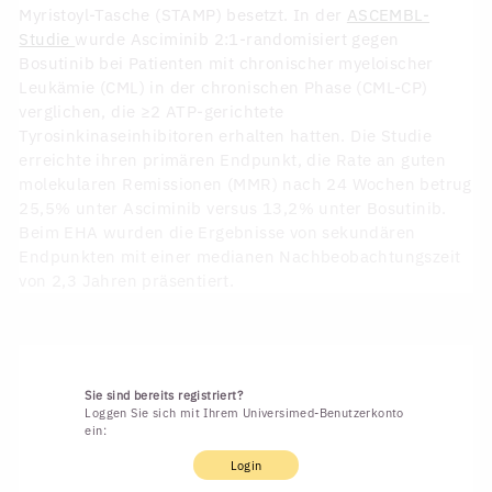
Myristoyl-Tasche (STAMP) besetzt. In der
ASCEMBL-
Studie
wurde Asciminib 2:1-randomisiert gegen
Bosutinib bei Patienten mit chronischer myeloischer
Leukämie (CML) in der chronischen Phase (CML-CP)
verglichen, die ≥2 ATP-gerichtete
Tyrosinkinaseinhibitoren erhalten hatten. Die Studie
erreichte ihren primären Endpunkt, die Rate an guten
molekularen Remissionen (MMR) nach 24 Wochen betrug
25,5% unter Asciminib versus 13,2% unter Bosutinib.
Beim EHA wurden die Ergebnisse von sekundären
Endpunkten mit einer medianen Nachbeobachtungszeit
von 2,3 Jahren präsentiert.
Sie sind bereits registriert?
Loggen Sie sich mit Ihrem Universimed-Benutzerkonto
ein:
Login