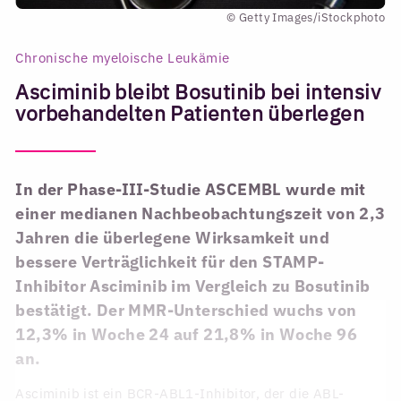
© Getty Images/iStockphoto
Chronische myeloische Leukämie
Asciminib bleibt Bosutinib bei intensiv
vorbehandelten Patienten überlegen
In der Phase-III-Studie ASCEMBL wurde mit
einer medianen Nachbeobachtungszeit von 2,3
Jahren die überlegene Wirksamkeit und
bessere Verträglichkeit für den STAMP-
Inhibitor Asciminib im Vergleich zu Bosutinib
bestätigt. Der MMR-Unterschied wuchs von
12,3% in Woche 24 auf 21,8% in Woche 96
an.
Asciminib ist ein BCR-ABL1-Inhibitor, der die ABL-