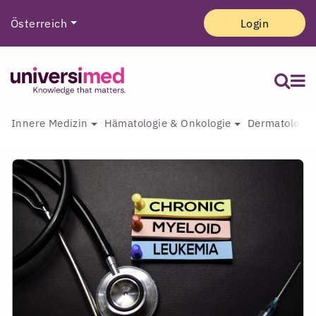
Österreich
Login
Innere Medizin
Hämatologie & Onkologie
Dermatologie 