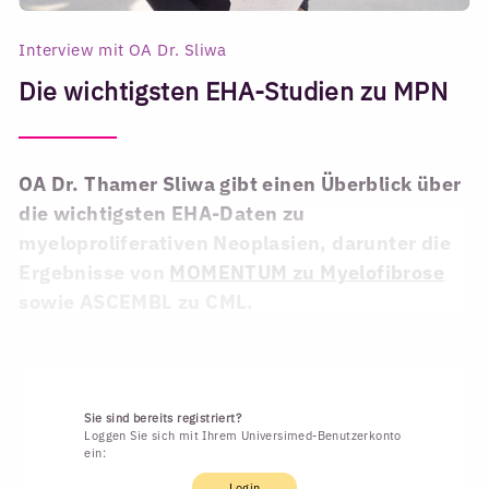
Interview mit OA Dr. Sliwa
Die wichtigsten EHA-Studien zu MPN
OA Dr. Thamer Sliwa gibt einen Überblick über
die wichtigsten EHA-Daten zu
myeloproliferativen Neoplasien, darunter die
Ergebnisse von
MOMENTUM zu Myelofibrose
sowie ASCEMBL zu CML.
Sie sind bereits registriert?
Loggen Sie sich mit Ihrem Universimed-Benutzerkonto
ein:
Login