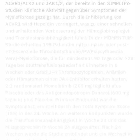
ACVR1/ALK2 und JAK1/2, der bereits in den SIMPLIFY-
Studien klinische Aktivität gegenüber Symptomen der
Myelofibrose gezeigt hat. Durch die Inhibierung von
ACVR1 wird Hepcidin verringert, was zu einer schnellen
und anhaltenden Verbesserung der Hämoglobinspiegel
und Transfusionsabhängigkeit führt. In der MOMENTUM-
Studie erhielten 195 Patienten mit primärer oder post-
ET(Essenzielle Thrombozythämie)/PV(Polycythaemia
Vera)-Myelofibrose, die für mindestens 90 Tage oder ≥28
Tage bei Bluttransfusionsbedarf ≥4 Einheiten in 8
Wochen oder Grad 3–4 Thrombozytopenien, Anämien
oder Hämatomen einen JAK-Inhibitor erhalten hatten,
2:1 randomisiert Momelotinib (200 mg täglich) plus
Placebo oder das Antigonadopotropin Danazol (600 mg
täglich) plus Placebo. Primärer Endpunkt war die
Symptomlast, ermittelt durch den Total Symptom Score
(TSS) in der 24. Woche. An weiteren Endpunkten wurde
die Transfusionsunabhängigkeit in Woche 24 und das
Milzansprechen in Woche 24 ausgewertet. Nach 24
Wochen wurde die Studie entblindet und ein Wechsel in