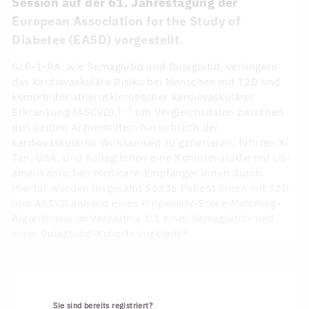
Session auf der 61. Jahrestagung der
European Association for the Study of
Diabetes (EASD) vorgestellt.
GLP-1-RA, wie Semaglutid und Dulaglutid, verringern
das kardiovaskuläre Risiko bei Menschen mit T2D und
komorbider atherosklerotischer kardiovaskulärer
1–3
Erkrankung (ASCVD).
Um Vergleichsdaten zwischen
den beiden Arzneimitteln hinsichtlich der
kardiovaskulären Wirksamkeit zu generieren, führten Xi
Tan, USA, und Kolleg:innen eine Kohortenstudie mit US-
amerikanischen Medicare-Empfänger:innen durch.
Hierfür wurden insgesamt 58336 Patient:innen mit T2D
und ASCVD anhand eines Propensity-Score-Matching-
Algorithmus im Verhältnis 1:1 einer Semaglutid- und
4
einer Dulaglutid-Kohorte zugeteilt.
Sie sind bereits registriert?