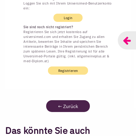
Loggen Sie sich mit Ihrem Universimed-Benutzerkonto
ein:
Login
Sie sind noch nicht registriert?
Registrieren Sie sich jetzt kostenlos auf
universimed.com und erhalten Sie Zugang zu allen
Artikeln, bewerten Sie Inhalte und speichern Sie
interessante Beiträge in Ihrem persönlichen Bereich
zum späteren Lesen. Ihre Registrierung ist für alle
Unversimed-Portale gültig. (inkl. allgemeineplus.at &
med-Diplom.at)
Registrieren
←
Zurück
Das könnte Sie auch