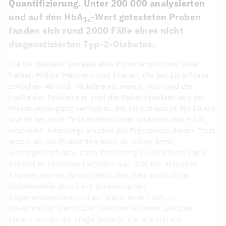
Quantifizierung. Unter 200 000 analysierten
und auf den HbA
-Wert getesteten Proben
1c
fanden sich rund 2000 Fälle eines nicht
diagnostizierten Typ-2-Diabetes.
Die UK Biobank umfasst eine Kohorte von rund einer
halben Million Männern und Frauen, die bei Einschluss
zwischen 40 und 70 Jahre alt waren. Von rund der
Hälfte der Teilnehmer sind die Patientenakten aus der
Primärversorgung verfügbar. Bei Einschluss in die Studie
wurde bei allen Teilnehmern unter anderem das HbA
1c
bestimmt. Allerdings wurden die Ergebnisse dieses Tests
weder an die Probanden noch an deren Ärzte
weitergeleitet, was beim Recruiting in die Studie auch
explizit so vereinbart worden war. Ziel der aktuellen
Analyse war es, zu ermitteln, wie viele zusätzliche
Diabetesfälle durch ein Screening der
Allgemeinbevölkerung auf Basis einer HbA
-
1c
Bestimmung identifiziert werden könnten. Darüber
hinaus wurde die Frage gestellt, um wie viel ein