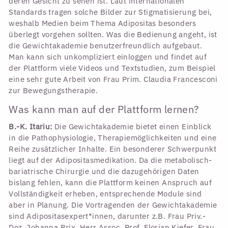
deren Gesicht zu sehen ist. Laut internationalen
Standards tragen solche Bilder zur Stigmatisierung bei,
weshalb Medien beim Thema Adipositas besonders
überlegt vorgehen sollten. Was die Bedienung angeht, ist
die Gewichtakademie benutzerfreundlich aufgebaut.
Man kann sich unkompliziert einloggen und findet auf
der Plattform viele Videos und Textstudien, zum Beispiel
eine sehr gute Arbeit von Frau Prim. Claudia Francesconi
zur Bewegungstherapie.
Was kann man auf der Plattform lernen?
B.-K. Itariu:
Die Gewichtakademie bietet einen Einblick
in die Pathophysiologie, Therapiemöglichkeiten und eine
Reihe zusätzlicher Inhalte. Ein besonderer Schwerpunkt
liegt auf der Adipositasmedikation. Da die metabolisch-
bariatrische Chirurgie und die dazugehörigen Daten
bislang fehlen, kann die Plattform keinen Anspruch auf
Vollständigkeit erheben, entsprechende Module sind
aber in Planung. Die Vortragenden der Gewichtakademie
sind Adipositasexpert*innen, darunter z.B. Frau Priv.-
Doz. Johanna Brix, Herr Assoc. Prof. Florian Kiefer, Frau