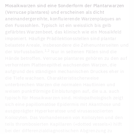
Mosaikwarzen sind eine Sonderform der Plantarwarzen
(Verrucae plantares) und erscheinen als dicht
aneinandergereihte, konfluierende Warzenplaques an
den Fusssohlen. Typisch ist ein weisslich bis gelb
gefärbtes Warzenbeet, das klinisch wie ein Mosaikfeld
imponiert. Häufige Prädilektionsstellen sind plantar
belastete Areale, insbesondere die Zehenunterseiten und
1,2
der Vorfussballen.
Nur in seltenen Fällen sind die
Hände betroffen. Verrucae plantares gehören zu den auf
verhorntem Plattenepithel wachsenden Warzen, die
aufgrund des ständigen mechanischen Druckes eher in
die Tiefe wachsen. Charakteristischerweise
unterbrechen Warzen die normalen Hautlinien und
weisen punktförmige Einblutungen auf, die u.a. auch
typisch für Mosaikwarzen sind. Histopathologisch zeigt
sich eine papillomatöse Epidermis mit Akanthose und
ausgeprägter Hyperkeratose und virusassoziierten
Koilozyten. Das Vorhandensein von Koilozyten und den
teils thrombosierten Kapillaren («dotted vessels») hilft
bei der differenzialdiagnostischen Abgrenzung zu