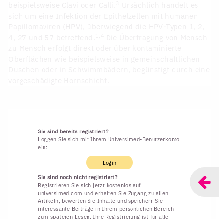
3
beispielsweise Clavi oder Calli.
Ursächlich handelt es
sich um eine Infektion der Epithelzellen mit humanen
Papillomaviren (HPV), überwiegend die HPV-Typen 1, 2,
1,4
4, 27 und 57 betreffend.
Die Übertragung von Mensch
zu Mensch erfolgt direkt oder über kontaminierte
Oberflächen wie beispielsweise in gemeinschaftlichen
Duschen oder in Schwimmbädern, begünstigt durch eine
vorgeschädigte Hornschicht.
Sie sind bereits registriert?
Loggen Sie sich mit Ihrem Universimed-Benutzerkonto
ein:
Login
Sie sind noch nicht registriert?
Registrieren Sie sich jetzt kostenlos auf
universimed.com und erhalten Sie Zugang zu allen
Artikeln, bewerten Sie Inhalte und speichern Sie
interessante Beiträge in Ihrem persönlichen Bereich
zum späteren Lesen. Ihre Registrierung ist für alle