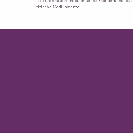
Liste unterstützt medizinisches Fachpersonal dab
kritische Medikamente ...