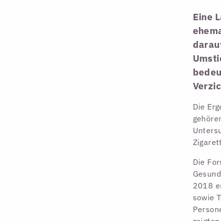
Eine L
ehema
darau
Umsti
bedeu
Verzic
Die Erg
gehören
Untersu
Zigaret
Die For
Gesund
2018 e
sowie T
Persone
zeigten