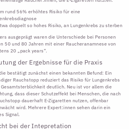
um rund 56% erhöhtes Risiko für eine
enkrebsdiagnose
etwa doppelt so hohes Risiko, an Lungenkrebs zu sterben
rs ausgeprägt waren die Unterschiede bei Personen
en 50 und 80 Jahren mit einer Raucheranamnese von
ens 20 „pack years“.
tung der Ergebnisse für die Praxis
die bestätigt zunächst einen bekannten Befund: Ein
ndiger Rauchstopp reduziert das Risiko für Lungenkrebs
 Gesamtsterblichkeit deutlich. Neu ist vor allem die
tung, dass dieser Schutzeffekt bei Menschen, die nach
chstopp dauerhaft E-Zigaretten nutzen, offenbar
wächt wird. Mehrere Expert:innen sehen darin ein
es Signal.
cht bei der Intepretation