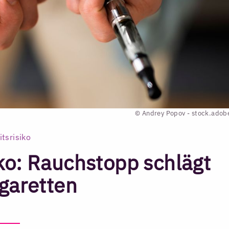
© Andrey Popov - stock.ado
tsrisiko
ko: Rauchstopp schlägt
garetten