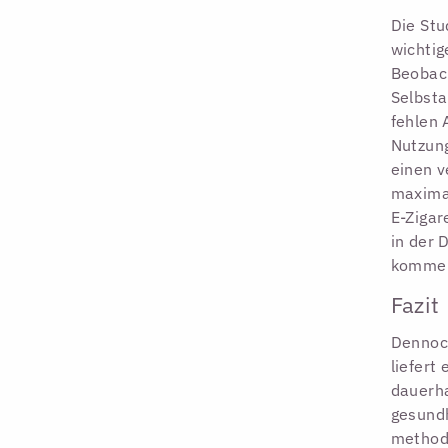
Die Stu
wichtig
Beobac
Selbst
fehlen 
Nutzung
einen v
maximal
E-Zigar
in der 
komme
Fazit
Dennoch
liefert
dauerha
gesund
methodi