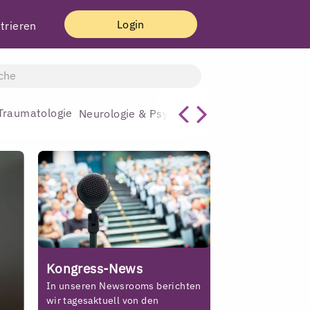
Login
trieren
Traumatologie
Allgemeinmediz
Neurologie & Psychiatrie
Kongress-News
In unseren Newsrooms berichten
wir tagesaktuell von den