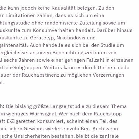
die kann jedoch keine Kausalität belegen. Zu den
en Limitationen zählen, dass es sich um eine
htungsstudie ohne randomisierte Zuteilung sowie um
auskünfte zum Konsumverhalten handelt. Darüber hinaus
Auskünfte zu Gerätetyp, Nikotindosis und
sintensität. Auch handelte es sich bei der Studie um
ergleichsweise kurzen Beobachtungszeitraum von
 sechs Jahren sowie einer geringen Fallzahl in einzelnen
etten-Subgruppen. Weiters kann es durch Unterschiede
Dauer der Rauchabstinenz zu möglichen Verzerrungen
n.
: Die bislang größte Langzeitstudie zu diesem Thema
 ein wichtiges Warnsignal. Wer nach dem Rauchstopp
ft E-Zigaretten konsumiert, scheint einen Teil des
heitlichen Gewinns wieder einzubüßen. Auch wenn
sche Unsicherheiten bestehen, bleibt die zentrale