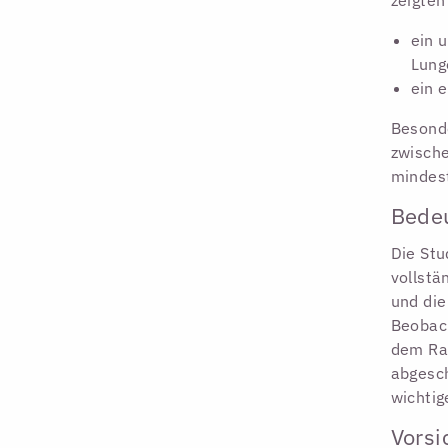
ein 
Lung
ein 
Besonde
zwisch
mindest
Bedeu
Die Stu
vollstä
und die
Beobach
dem Rau
abgesch
wichtig
Vorsi