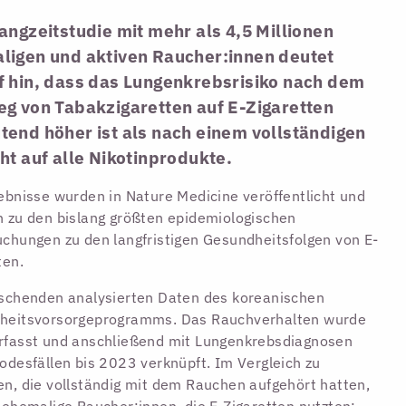
angzeitstudie mit mehr als 4,5 Millionen
ligen und aktiven Raucher:innen deutet
f hin, dass das Lungenkrebsrisiko nach dem
eg von Tabakzigaretten auf E-Zigaretten
tend höher ist als nach einem vollständigen
ht auf alle Nikotinprodukte.
ebnisse wurden in Nature Medicine veröffentlicht und
 zu den bislang größten epidemiologischen
chungen zu den langfristigen Gesundheitsfolgen von E-
ten.
schenden analysierten Daten des koreanischen
heitsvorsorgeprogramms. Das Rauchverhalten wurde
rfasst und anschließend mit Lungenkrebsdiagnosen
odesfällen bis 2023 verknüpft. Im Vergleich zu
n, die vollständig mit dem Rauchen aufgehört hatten,
 ehemalige Raucher:innen, die E-Zigaretten nutzten: