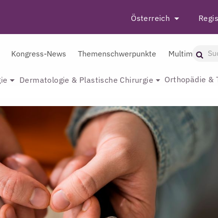
Österreich
Regis
Kongress-News
Themenschwerpunkte
Multimedia
Orthopädie & 
ie
Dermatologie & Plastische Chirurgie