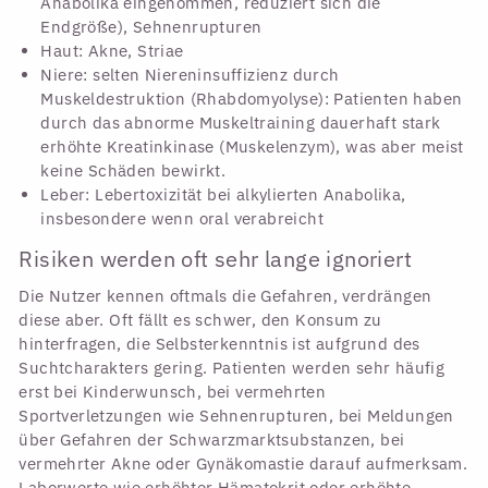
Anabolika eingenommen, reduziert sich die
Endgröße), Sehnenrupturen
Haut: Akne, Striae
Niere: selten Niereninsuffizienz durch
Muskeldestruktion (Rhabdomyolyse): Patienten haben
durch das abnorme Muskeltraining dauerhaft stark
erhöhte Kreatinkinase (Muskelenzym), was aber meist
keine Schäden bewirkt.
Leber: Lebertoxizität bei alkylierten Anabolika,
insbesondere wenn oral verabreicht
Risiken werden oft sehr lange ignoriert
Die Nutzer kennen oftmals die Gefahren, verdrängen
diese aber. Oft fällt es schwer, den Konsum zu
hinterfragen, die Selbsterkenntnis ist aufgrund des
Suchtcharakters gering. Patienten werden sehr häufig
erst bei Kinderwunsch, bei vermehrten
Sportverletzungen wie Sehnenrupturen, bei Meldungen
über Gefahren der Schwarzmarktsubstanzen, bei
vermehrter Akne oder Gynäkomastie darauf aufmerksam.
Laborwerte wie erhöhter Hämatokrit oder erhöhte