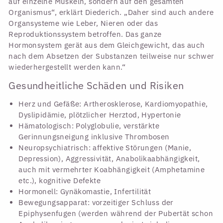
auf einzelne Muskeln, sondern auf den gesamten
Organismus“, erklärt Diederich. „Daher sind auch andere
Organsysteme wie Leber, Nieren oder das
Reproduktionssystem betroffen. Das ganze
Hormonsystem gerät aus dem Gleichgewicht, das auch
nach dem Absetzen der Substanzen teilweise nur schwer
wiederhergestellt werden kann.“
Gesundheitliche Schäden und Risiken
Herz und Gefäße: Artherosklerose, Kardiomyopathie,
Dyslipidämie, plötzlicher Herztod, Hypertonie
Hämatologisch: Polyglobulie, verstärkte
Gerinnungsneigung inklusive Thrombosen
Neuropsychiatrisch: affektive Störungen (Manie,
Depression), Aggressivität, Anabolikaabhängigkeit,
auch mit vermehrter Koabhängigkeit (Amphetamine
etc.), kognitive Defekte
Hormonell: Gynäkomastie, Infertilität
Bewegungsapparat: vorzeitiger Schluss der
Epiphysenfugen (werden während der Pubertät schon