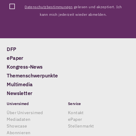
Datenschutzbestimmungen
gelesen und akzeptiert. Ich
kann mich jederzeit wieder abmelden.
DFP
ePaper
Kongress-News
Themenschwerpunkte
Multimedia
Newsletter
Universimed
Service
Über Universimed
Kontakt
Mediadaten
ePaper
Showcase
Stellenmarkt
Abonnieren