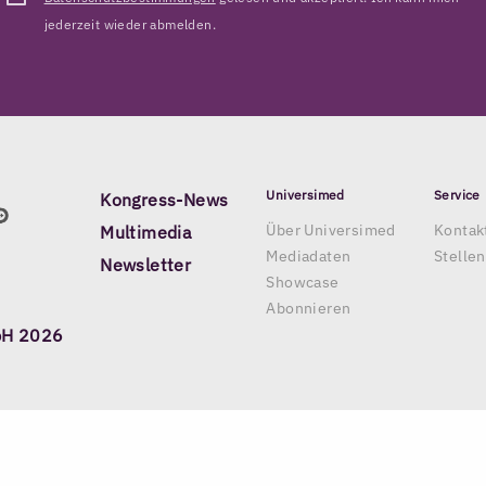
jederzeit wieder abmelden.
Universimed
Service
Kongress-News
Über Universimed
Kontak
Multimedia
Mediadaten
Stelle
Newsletter
Showcase
Abonnieren
bH 2026