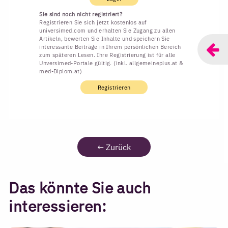
Sie sind noch nicht registriert?
Registrieren Sie sich jetzt kostenlos auf
universimed.com und erhalten Sie Zugang zu allen
Artikeln, bewerten Sie Inhalte und speichern Sie
interessante Beiträge in Ihrem persönlichen Bereich
zum späteren Lesen. Ihre Registrierung ist für alle
Unversimed-Portale gültig. (inkl. allgemeineplus.at &
med-Diplom.at)
Registrieren
←
Zurück
Das könnte Sie auch
interessieren: