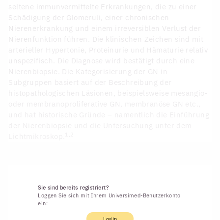
seltene immunvermittelte Erkrankungen, die zu einer
Schädigung der Glomeruli, einer chronischen
Nierenerkrankung und einem irreversiblen Verlust der
Nierenfunktion führen. Die klinischen Zeichen sind mit
arterieller Hypertonie, Proteinurie und Hämaturie relativ
unspezifisch. Die Diagnose wird bestätigt durch eine
Nierenbiopsie. Die Kategorisierung der GN in
Subgruppen basiert auf der Beschreibung der
histopathologischen Läsionen, beispielsweise mesangio-
oder membranoproliferative GN, membranöse GN etc.,
und hat historische Gründe – namentlich die Einführung
der Nierenbiopsie und die Untersuchung unter dem
1,2
Lichtmikroskop.
Sie sind bereits registriert?
Loggen Sie sich mit Ihrem Universimed-Benutzerkonto
ein:
Login