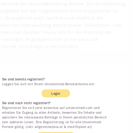
onen und der Gesunderhaltung dienen. Zur Durchführung
Aufgaben hat das Hygieneteam einen Hygieneplan zu
en. Es begleitet auch fachlich und inhaltlich die
men zur Überwachung nosokomialer Infektionen. Das
team hat darüber hinaus alle für die Wahrung der
 wichtigen Angelegenheiten zu beraten und
chende Vorschläge zu beschließen.
Sie sind bereits registriert?
Loggen Sie sich mit Ihrem Universimed-Benutzerkonto ein:
Login
Sie sind noch nicht registriert?
Registrieren Sie sich jetzt kostenlos auf universimed.com und
erhalten Sie Zugang zu allen Artikeln, bewerten Sie Inhalte und
speichern Sie interessante Beiträge in Ihrem persönlichen Bereich
zum späteren Lesen. Ihre Registrierung ist für alle Unversimed-
Portale gültig. (inkl. allgemeineplus.at & med-Diplom.at)