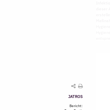
Infekti
dieser 
erstell
Maßnah
Hygiene
Hygiene
entspre
JATROS
Bericht: