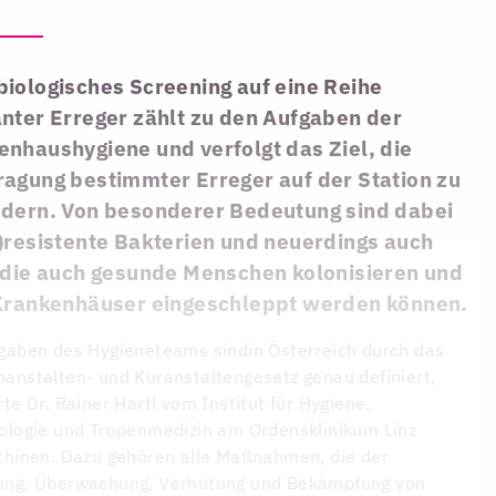
biologisches Screening auf eine Reihe
nter Erreger zählt zu den Aufgaben der
nhaushygiene und verfolgt das Ziel, die
ragung bestimmter Erreger auf der Station zu
ndern. Von besonderer Bedeutung sind dabei
)resistente Bakterien und neuerdings auch
, die auch gesunde Menschen kolonisieren und
 Krankenhäuser eingeschleppt werden können.
gaben des Hygieneteams sindin Österreich durch das
anstalten- und Kuranstaltengesetz genau definiert,
rte Dr. Rainer Hartl vom Institut für Hygiene,
ologie und Tropenmedizin am Ordensklinikum Linz
thinen. Dazu gehören alle Maßnahmen, die der
ung, Überwachung, Verhütung und Bekämpfung von