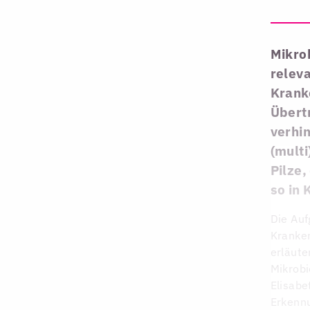
Mikro
releva
Kranke
Übert
verhi
(multi
Pilze
so in
Die Auf
Kranken
erläute
Mikrobi
Elisabe
Erkenn