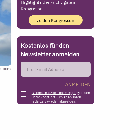
Highlights der wichtigsten
Kongresse.
zu den Kongressen
Kostenlos für den
Newsletter anmelden
e.com
ANMELDEN
Datenschutzbestimmungen
gelesen
und akzeptiert. Ich kann mich
jederzeit wieder abmelden.