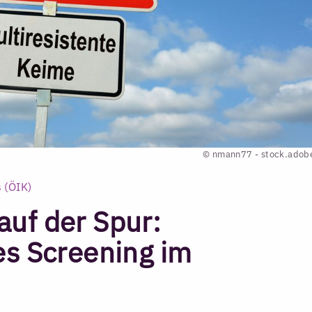
© nmann77 - stock.adob
 (ÖIK)
uf der Spur:
es Screening im