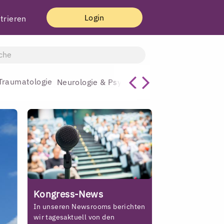
Login
trieren
Traumatologie
Gynäkologie & G
Neurologie & Psychiatrie
Kongress-News
In unseren Newsrooms berichten
wir tagesaktuell von den