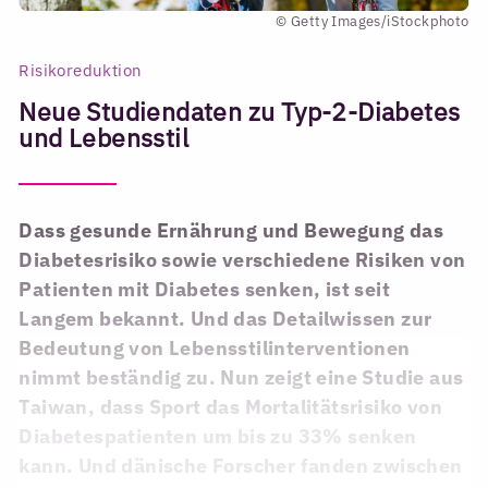
© Getty Images/iStockphoto
Risikoreduktion
Neue Studiendaten zu Typ-2-Diabetes
und Lebensstil
Dass gesunde Ernährung und Bewegung das
Diabetesrisiko sowie verschiedene Risiken von
Patienten mit Diabetes senken, ist seit
Langem bekannt. Und das Detailwissen zur
Bedeutung von Lebensstilinterventionen
nimmt beständig zu. Nun zeigt eine Studie aus
Taiwan, dass Sport das Mortalitätsrisiko von
Diabetespatienten um bis zu 33% senken
kann. Und dänische Forscher fanden zwischen