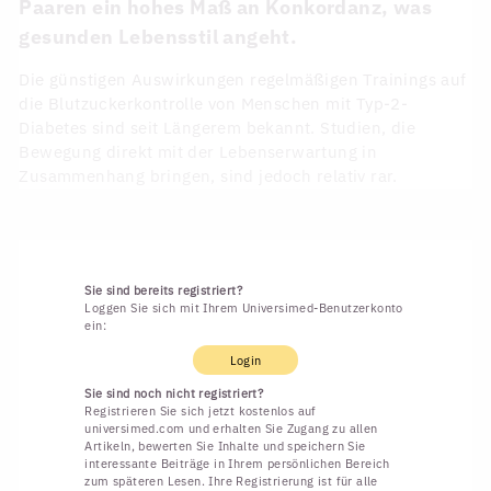
Paaren ein hohes Maß an Konkordanz, was
gesunden Lebensstil angeht.
Die günstigen Auswirkungen regelmäßigen Trainings auf
die Blutzuckerkontrolle von Menschen mit Typ-2-
Diabetes sind seit Längerem bekannt. Studien, die
Bewegung direkt mit der Lebenserwartung in
Zusammenhang bringen, sind jedoch relativ rar.
Sie sind bereits registriert?
Loggen Sie sich mit Ihrem Universimed-Benutzerkonto
ein:
Login
Sie sind noch nicht registriert?
Registrieren Sie sich jetzt kostenlos auf
universimed.com und erhalten Sie Zugang zu allen
Artikeln, bewerten Sie Inhalte und speichern Sie
interessante Beiträge in Ihrem persönlichen Bereich
zum späteren Lesen. Ihre Registrierung ist für alle