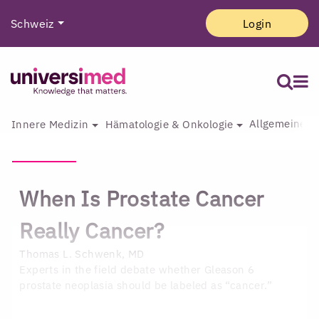
Schweiz
Login
Allgemeine I
Innere Medizin
Hämatologie & Onkologie
When Is Prostate Cancer
Really Cancer?
Thomas L. Schwenk, MD
Experts in the field debate whether Gleason 6
prostate neoplasia should be labeled as “cancer.”