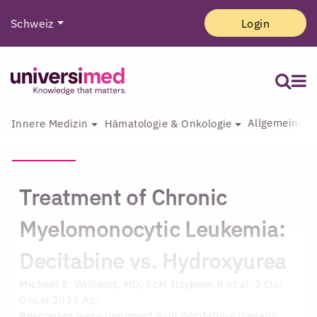
Schweiz
Login
Allgemeine I
Innere Medizin
Hämatologie & Onkologie
Treatment of Chronic
Myelomonocytic Leukemia:
Decitabine vs. Hydroxyurea
Michael E. Williams, MD, ScM
Itzykson R et al. J Clin
Oncol 2023 Apr
Responses were improved with decitabine therapy