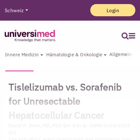
Schweiz
Login
Allgemeine I
Innere Medizin
Hämatologie & Onkologie
Tislelizumab vs. Sorafenib
for Unresectable
Hepatocellular Cancer
David H. Ilson, MD, PhD
Qin S et al. JAMA Oncol 2023
Oct
The anti–PD-1 agent tislelizumab was noninferior, but