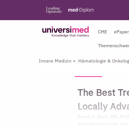
CME
ePape
Themenschwer
Innere Medizin
Hämatologie & Onkolog
The Best Tr
Locally Adv
David H. Ilson, MD, Ph
Neoadjuvant triple ch