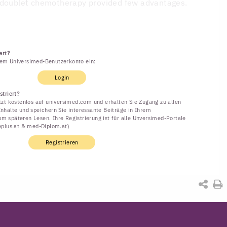
 doublet chemotherapy provided few advantages.
ert?
rem Universimed-Benutzerkonto ein:
Login
striert?
etzt kostenlos auf universimed.com und erhalten Sie Zugang zu allen
Inhalte und speichern Sie interessante Beiträge in Ihrem
m späteren Lesen. Ihre Registrierung ist für alle Unversimed-Portale
neplus.at & med-Diplom.at)
Registrieren