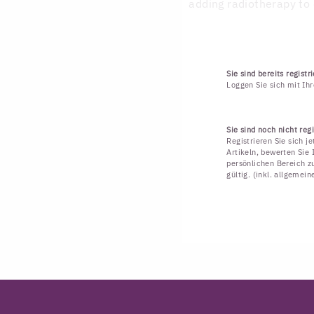
adding radiotherapy to
Sie sind bereits registri
Loggen Sie sich mit Ih
Sie sind noch nicht regi
Registrieren Sie sich j
Artikeln, bewerten Sie 
persönlichen Bereich zu
gültig. (inkl. allgemei