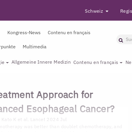
Schweiz
Regis
r
Kongress-News
Contenu en français
punkte
Multimedia
Allgemeine Innere Medizin
ie
Contenu en français
Ne
eatment Approach for
anced Esophageal Cancer?
D
Kato K et al. Lancet 2024 Jul
emotherapy was better than doublet chemotherapy, and