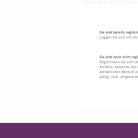
patients with ER-positi
Sie sind bereits registri
Loggen Sie sich mit Ih
Sie sind noch nicht regi
Registrieren Sie sich j
Artikeln, bewerten Sie 
persönlichen Bereich zu
gültig. (inkl. allgemei