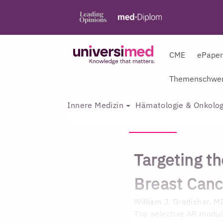
CME
ePape
Themenschwer
Innere Medizin
Hämatologie & Onkolog
Targeting t
Breast Canc
William J. Gradishar, M
The selective AR modul