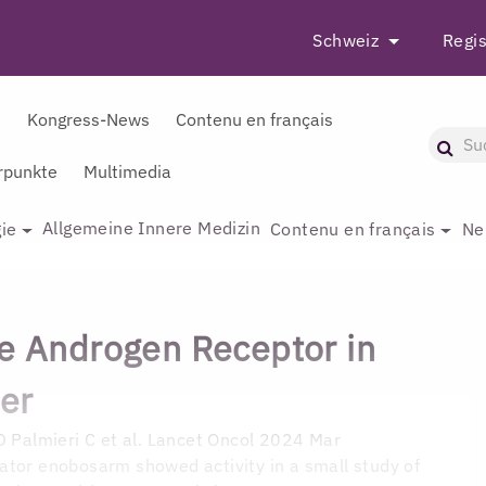
Schweiz
Regis
r
Kongress-News
Contenu en français
punkte
Multimedia
Allgemeine Innere Medizin
ie
Contenu en français
Ne
he Androgen Receptor in
er
D
Palmieri C et al. Lancet Oncol 2024 Mar
ator enobosarm showed activity in a small study of