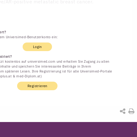
ve/AR-positive metastatic breast cancer.
ert?
rem Universimed-Benutzerkonto ein:
Login
striert?
etzt kostenlos auf universimed.com und erhalten Sie Zugang zu allen
Inhalte und speichern Sie interessante Beiträge in Ihrem
m späteren Lesen. Ihre Registrierung ist für alle Unversimed-Portale
neplus.at & med-Diplom.at)
Registrieren