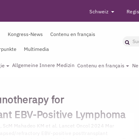
Schweiz
Regis
r
Kongress-News
Contenu en français
punkte
Multimedia
Allgemeine Innere Medizin
ie
Contenu en français
Ne
notherapy for
ant EBV-Positive Lymphoma
D, ScM
Mahadeo KM et al. Lancet Oncol 2024 Mar
elapsed/refractory EBV-positive posttransplant