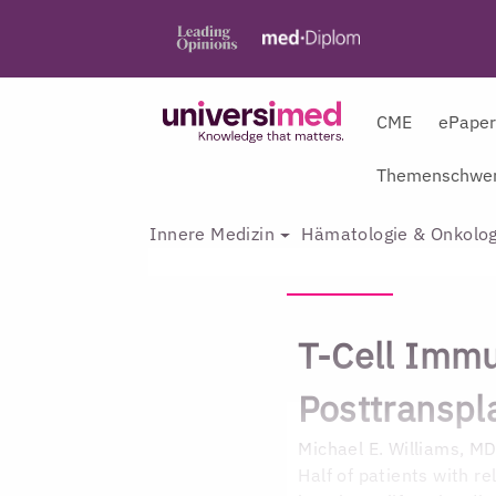
CME
ePape
Themenschwer
Innere Medizin
Hämatologie & Onkolog
T-Cell Immu
Posttranspl
Michael E. Williams, M
Half of patients with r