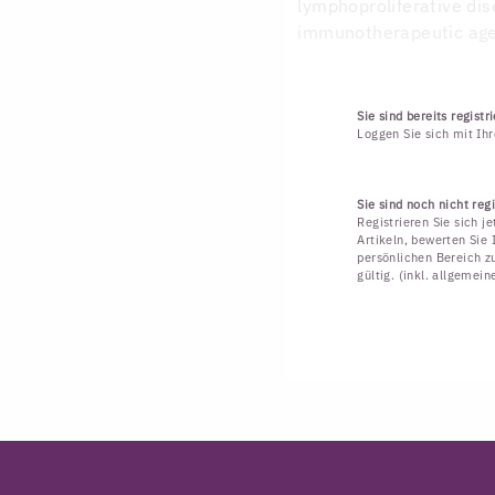
lymphoproliferative dis
immunotherapeutic age
Sie sind bereits registri
Loggen Sie sich mit Ih
Sie sind noch nicht regi
Registrieren Sie sich j
Artikeln, bewerten Sie 
persönlichen Bereich zu
gültig. (inkl. allgemei