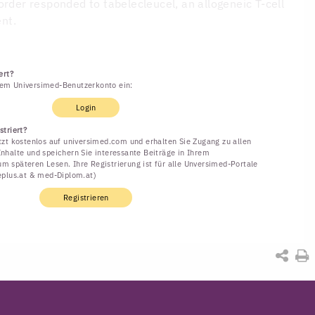
order responded to tabelecleucel, an allogeneic T-cell
nt.
ert?
rem Universimed-Benutzerkonto ein:
Login
striert?
etzt kostenlos auf universimed.com und erhalten Sie Zugang zu allen
Inhalte und speichern Sie interessante Beiträge in Ihrem
m späteren Lesen. Ihre Registrierung ist für alle Unversimed-Portale
neplus.at & med-Diplom.at)
Registrieren