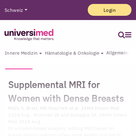
Schweiz
Login
Allgemeine I
Innere Medizin
Hämatologie & Onkologie
Supplemental MRI for
Women with Dense Breasts
Molly S. Brett, MD
Stout NK et al. JAMA Intern Med
2024 Aug , Richman IB and Battaglia TA. JAMA Intern
Med 2024 Aug
In a model-based analysis, adding MRI based on
breast density averted a few more deaths but led to